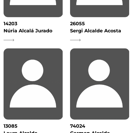
14203
26055
Núria Alcalá Jurado
Sergi Alcalde Acosta
13085
74024