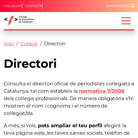
Menú del 
COL·LEGIA'T
CONTACTE
INICIAR SESSIÓ
Capçalera
Fil d'ariadna
Vés al contingut
Inici
Col·legi
Directori
Directori
Consulta el directori oficial de periodistes col·legiats a
Catalunya, tal com estableix la
normativa 7/2006
dels col·legis professionals. De manera obligatòria s’hi
mostren el nom i cognoms i el número de
col·legiat/da
A més, si vols,
pots ampliar el teu perfil
afegint la
teva pàgina web, les teves xarxes socials, telèfon de