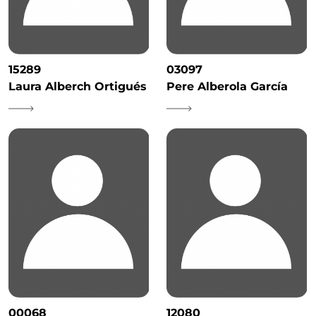
15289
03097
Laura Alberch Ortigués
Pere Alberola García
00068
12080