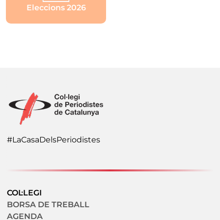
Eleccions 2026
#LaCasaDelsPeriodistes
Navegació secundaria
COL·LEGI
BORSA DE TREBALL
AGENDA