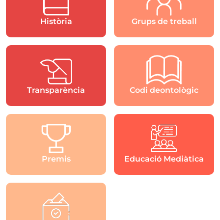
Història
Grups de treball
Transparència
Codi deontològic
Premis
Educació Mediàtica