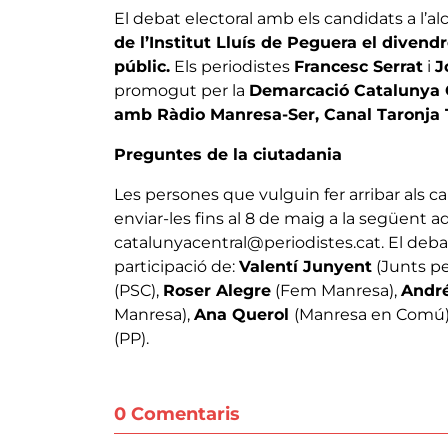
El debat electoral amb els candidats a l’a
de l’Institut Lluís de Peguera el divendre
públic.
Els periodistes
Francesc Serrat
i
J
promogut per la
Demarcació Catalunya Ce
amb Ràdio Manresa-Ser, Canal Taronja T
Preguntes de la ciutadania
Les persones que vulguin fer arribar als c
enviar-les fins al 8 de maig a la següent a
catalunyacentral@periodistes.cat. El deba
participació de:
Valentí Junyent
(Junts p
(PSC),
Roser Alegre
(Fem Manresa),
André
Manresa),
Ana Querol
(Manresa en Comú)
(PP).
0 Comentaris