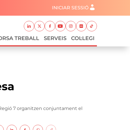
Menú del compte d'usuari
INICIAR SESSIÓ
Xarxes socials
Linkedin
Twitter
Facebook
Youtube
Instagram
Flickr
TikTok
ORSA TREBALL
SERVEIS
COL·LEGI
esa
i Regió 7 organitzen conjuntament el