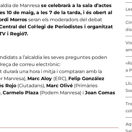
lcaldia de Manresa
se celebrarà a la sala d’actes
Les
s 10 de maig, a les 7 de la tarda, i és obert al
ordi Morros
seran els moderadors del debat
Cin
ntral del Col·legi de Periodistes i organitzat
dis
V i Regió7.
Vio
am
andidats a l’alcaldia les seves preguntes poden
«Ra
dreça de correu electrònic:
a 
t durarà una hora i mitja i comptaran amb la
er Manresa),
Marc Aloy
(ERC),
Felip González
Lli
s Rojo
(Ciutadans),
Marc Olivé
(Primàries
Soc
,
Carmelo Plaza
(Podem Manresa) i
Joan Comas
Tro
col
Aqu
Sal