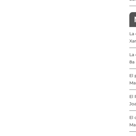
La
Xa
La 
8a 
El 
Ma
El
Joa
El 
Ma