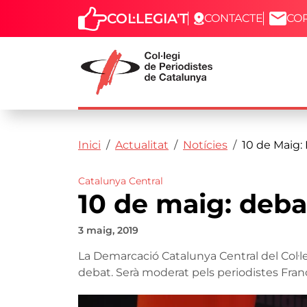
COL·LEGIA'T
CONTACTE
CO
Capçalera
Fil d'ariadna
Vés al contingut
Inici
Actualitat
Notícies
10 de Maig:
Catalunya Central
10 de maig: deba
3 maig, 2019
La Demarcació Catalunya Central del Col·l
debat. Serà moderat pels periodistes Franc