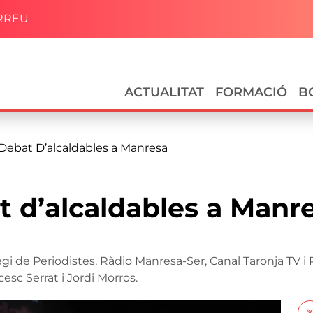
RREU
Navegació principal
ACTUALITAT
FORMACIÓ
B
 Debat D’alcaldables a Manresa
t d’alcaldables a Manr
egi de Periodistes, Ràdio Manresa-Ser, Canal Taronja TV 
esc Serrat i Jordi Morros.