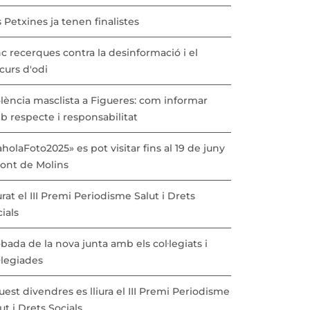
 Petxines ja tenen finalistes
c recerques contra la desinformació i el
curs d'odi
lència masclista a Figueres: com informar
b respecte i responsabilitat
holaFoto2025» es pot visitar fins al 19 de juny
Pont de Molins
urat el III Premi Periodisme Salut i Drets
ials
bada de la nova junta amb els col·legiats i
·legiades
est divendres es lliura el III Premi Periodisme
ut i Drets Socials