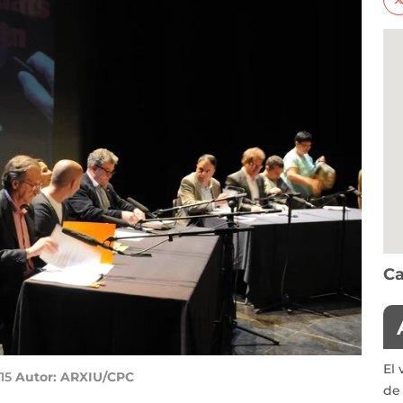
Ca
El 
15
Autor: ARXIU/CPC
de 