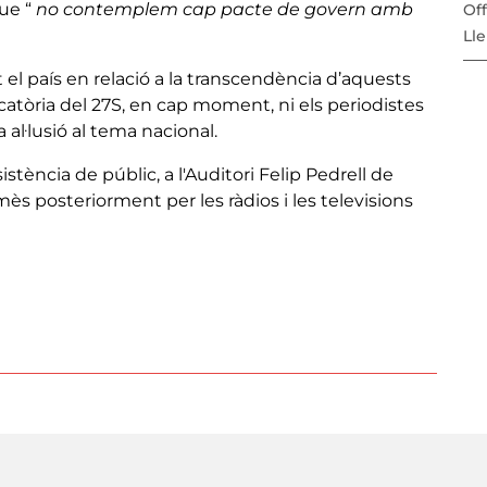
que “
no contemplem cap pacte de govern amb
Off
Lle
t el país en relació a la transcendència d’aquests
catòria del 27S, en cap moment, ni els periodistes
 al·lusió al tema nacional.
istència de públic, a l'Auditori Felip Pedrell de
mès posteriorment per les ràdios i les televisions