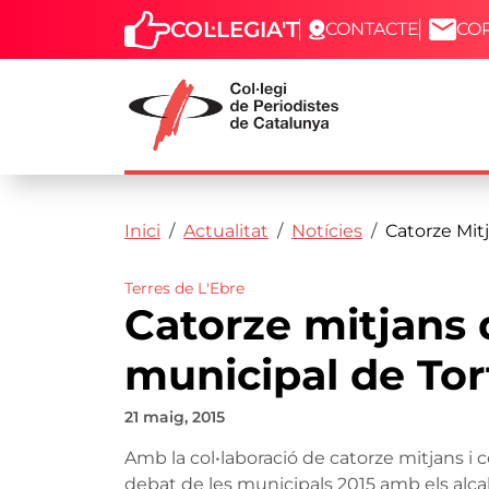
COL·LEGIA'T
CONTACTE
CO
Capçalera
Fil d'ariadna
Vés al contingut
Inici
Actualitat
Notícies
Catorze Mitj
Terres de L'Ebre
Catorze mitjans d
municipal de Tor
21 maig, 2015
Amb la col•laboració de catorze mitjans i cor
debat de les municipals 2015 amb els alca