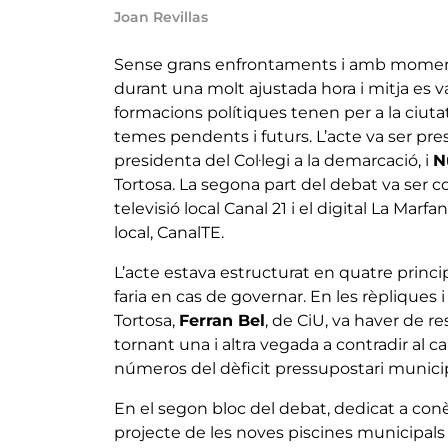
Joan Revillas
Sense grans enfrontaments i amb moments
durant una molt ajustada hora i mitja es v
formacions polítiques tenen per a la ciuta
temes pendents i futurs. L’acte va ser pre
presidenta del Col·legi a la demarcació, i
N
Tortosa. La segona part del debat va ser c
televisió local Canal 21 i el digital La Marfan
local, CanalTE.
L’acte estava estructurat en quatre princ
faria en cas de governar. En les rèpliques 
Tortosa,
Ferran Bel
, de CiU, va haver de r
tornant una i altra vegada a contradir al ca
números del dèficit pressupostari municip
En el segon bloc del debat, dedicat a con
projecte de les noves piscines municipals i