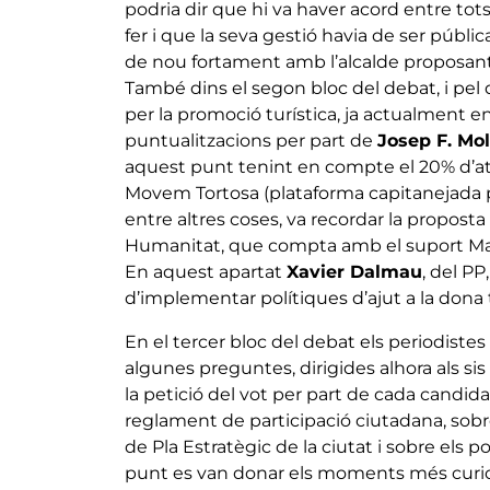
podria dir que hi va haver acord entre tots
fer i que la seva gestió havia de ser públic
de nou fortament amb l’alcalde proposant
També dins el segon bloc del debat, i pel 
per la promoció turística, ja actualment 
puntualitzacions per part de
Josep F. Mol
aquest punt tenint en compte el 20% d’atur
Movem Tortosa (plataforma capitanejada per 
entre altres coses, va recordar la propost
Humanitat, que compta amb el suport May
En aquest apartat
Xavier Dalmau
, del PP
d’implementar polítiques d’ajut a la dona 
En el tercer bloc del debat els periodistes 
algunes preguntes, dirigides alhora als sis
la petició del vot per part de cada candid
reglament de participació ciutadana, sobre 
de Pla Estratègic de la ciutat i sobre els 
punt es van donar els moments més curio