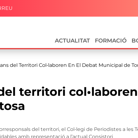
RREU
Navegació principal
ACTUALITAT
FORMACIÓ
B
ans del Territori Col•laboren En El Debat Municipal de To
el territori col•labore
tosa
responsals del territori, el Col•legi de Periodistes a les Te
ldables amb representació a l’actual Consistori