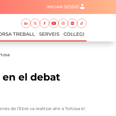
Menú del compte d'usuari
INICIAR SESSIÓ
Xarxes socials
Linkedin
Twitter
Facebook
Youtube
Instagram
Flickr
TikTok
ORSA TREBALL
SERVEIS
COL·LEGI
rtosa
n en el debat
rres de l’Ebre va realitzar ahir a Tortosa el