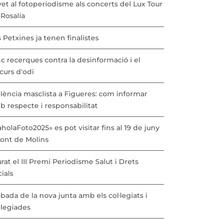
vet al fotoperiodisme als concerts del Lux Tour
Rosalía
 Petxines ja tenen finalistes
c recerques contra la desinformació i el
curs d'odi
lència masclista a Figueres: com informar
b respecte i responsabilitat
holaFoto2025» es pot visitar fins al 19 de juny
Pont de Molins
urat el III Premi Periodisme Salut i Drets
ials
bada de la nova junta amb els col·legiats i
·legiades