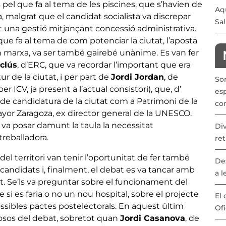
 pel que fa al tema de les piscines, que s’havien de
Aqu
a, malgrat que el candidat socialista va discrepar
Sal
 una gestió mitjançant concessió administrativa.
que fa al tema de com potenciar la ciutat, l’aposta
en marxa, va ser també gairebé unànime. Es van fer
clús
, d’ERC, que va recordar l’important que era
 de la ciutat, i per part de
Jordi Jordan
, de
So
ICV, ja present a l’actual consistori), que, d’
esp
a de candidatura de la ciutat com a Patrimoni de la
co
or Zaragoza, ex director general de la UNESCO.
, va posar damunt la taula la necessitat
Div
treballadora.
ret
del territori van tenir l’oportunitat de fer també
De
 candidats i, finalment, el debat es va tancar amb
a l
at. Se’ls va preguntar sobre el funcionament del
si es faria o no un nou hospital, sobre el projecte
El 
possibles pactes postelectorals. En aquest últim
Ofi
sos del debat, sobretot quan
Jordi Casanova
, de