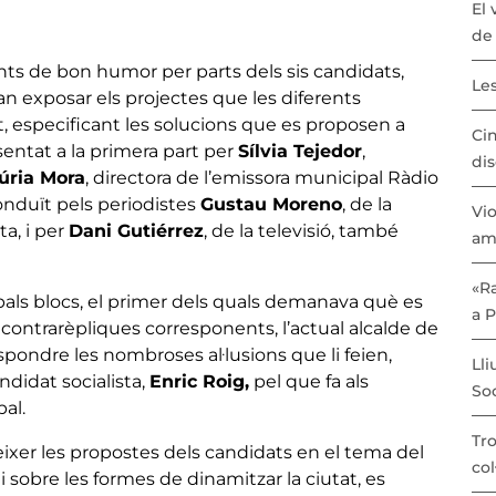
El 
de 
 de bon humor per parts dels sis candidats,
Les
an exposar els projectes que les diferents
t, especificant les solucions que es proposen a
Cin
sentat a la primera part per
Sílvia Tejedor
,
dis
úria Mora
, directora de l’emissora municipal Ràdio
onduït pels periodistes
Gustau Moreno
, de la
Vio
ta, i per
Dani Gutiérrez
, de la televisió, també
am
«Ra
ipals blocs, el primer dels quals demanava què es
a 
i contrarèpliques corresponents, l’actual alcalde de
espondre les nombroses al·lusions que li feien,
Lli
ndidat socialista,
Enric Roig,
pel que fa als
Soc
al.
Tro
èixer les propostes dels candidats en el tema del
col
 sobre les formes de dinamitzar la ciutat, es