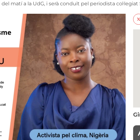
 11 del matí a la UdG, i serà conduït pel periodista col·legi
Gi