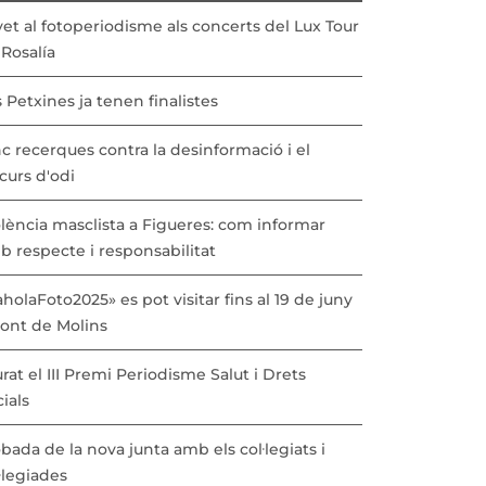
vet al fotoperiodisme als concerts del Lux Tour
Rosalía
 Petxines ja tenen finalistes
c recerques contra la desinformació i el
curs d'odi
lència masclista a Figueres: com informar
b respecte i responsabilitat
holaFoto2025» es pot visitar fins al 19 de juny
Pont de Molins
urat el III Premi Periodisme Salut i Drets
ials
bada de la nova junta amb els col·legiats i
·legiades