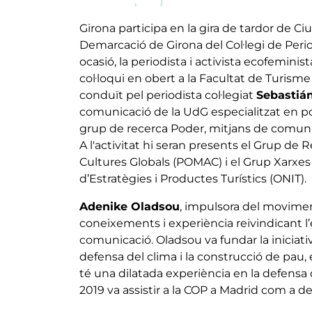
Girona participa en la gira de tardor de C
Demarcació de Girona del Col·legi de Perio
ocasió, la periodista i activista ecofeminis
col·loqui en obert a la Facultat de Turisme 
conduït pel periodista col·legiat
Sebastiá
comunicació de la UdG especialitzat en polít
grup de recerca Poder, mitjans de comunic
A l'activitat hi seran presents el Grup de
Cultures Globals (POMAC) i el Grup Xarxe
d’Estratègies i Productes Turístics (ONIT).
Adenike Oladsou
, impulsora del moviment
coneixements i experiència reivindicant 
comunicació. Oladsou va fundar la iniciati
defensa del clima i la construcció de pau, 
té una dilatada experiència en la defensa 
2019 va assistir a la COP a Madrid com a d