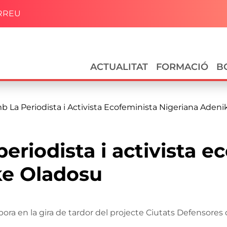
RREU
Navegació principal
ACTUALITAT
FORMACIÓ
B
mb La Periodista i Activista Ecofeminista Nigeriana Aden
periodista i activista e
ke Oladosu
abora en la gira de tardor del projecte Ciutats Defensore