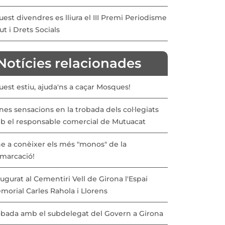
est divendres es lliura el III Premi Periodisme
ut i Drets Socials
Notícies relacionades
est estiu, ajuda'ns a caçar Mosques!
es sensacions en la trobada dels col·legiats
b el responsable comercial de Mutuacat
ne a conèixer els més "monos" de la
marcació!
ugurat al Cementiri Vell de Girona l'Espai
morial Carles Rahola i Llorens
obada amb el subdelegat del Govern a Girona