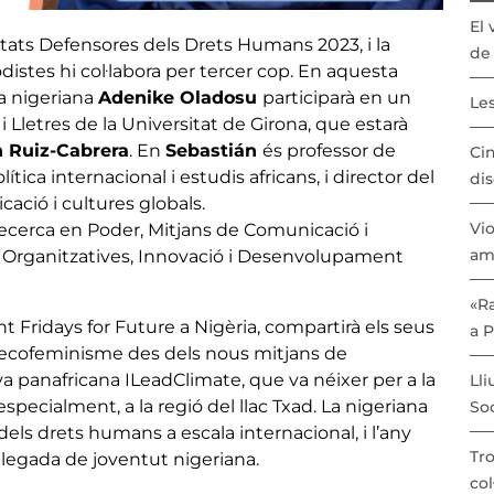
El 
iutats Defensores dels Drets Humans 2023, i la
de 
distes hi col·labora per tercer cop. En aquesta
ta nigeriana
Adenike Oladosu
participarà en un
Les
i Lletres de la Universitat de Girona, que estarà
n Ruiz-Cabrera
. En
Sebastián
és professor de
Cin
ica internacional i estudis africans, i director del
dis
ació i cultures globals.
Vio
 Recerca en Poder, Mitjans de Comunicació i
am
s Organitzatives, Innovació i Desenvolupament
«Ra
 Fridays for Future a Nigèria, compartirà els seus
a 
l’ecofeminisme des dels nous mitjans de
va panafricana ILeadClimate, que va néixer per a la
Lli
especialment, a la regió del llac Txad. La nigeriana
Soc
dels drets humans a escala internacional, i l’any
Tro
elegada de joventut nigeriana.
col