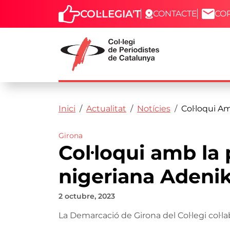
COL·LEGIA'T
CONTACTE
CO
Capçalera
Fil d'ariadna
Vés al contingut
Inici
Actualitat
Notícies
Col·loqui A
Girona
Col·loqui amb la 
nigeriana Adeni
2 octubre, 2023
La Demarcació de Girona del Col·legi col·l