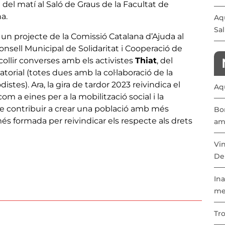
 11 del matí al Saló de Graus de la Facultat de
a.
Aqu
Sal
n projecte de la Comissió Catalana d’Ajuda al
sell Municipal de Solidaritat i Cooperació de
collir converses amb els activistes
Thiat
, del
torial (totes dues amb la col·laboració de la
stes). Ara, la gira de tardor 2023 reivindica el
Aqu
om a eines per a la mobilització social i la
 de contribuir a crear una població amb més
Bon
més formada per reivindicar els respecte als drets
am
Vi
De
Ina
me
Tr