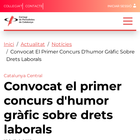
Menú del 
COL·LEGIA'T
CONTACTE
INICIAR SESSIÓ
Capçalera
Fil d'ariadna
Vés al contingut
Inici
Actualitat
Notícies
Convocat El Primer Concurs D'humor Gràfic Sobre
Drets Laborals
Catalunya Central
Convocat el primer
concurs d'humor
gràfic sobre drets
laborals