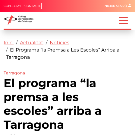
Menú del 
COL·LEGIA'T
CONTACTE
INICIAR SESSIÓ
Capçalera
Fil d'ariadna
Vés al contingut
Inici
Actualitat
Notícies
El Programa “la Premsa a Les Escoles” Arriba a
Tarragona
Tarragona
El programa “la
premsa a les
escoles” arriba a
Tarragona