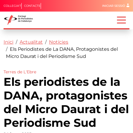
Menú del 
COL·LEGIA'T
CONTACTE
INICIAR SESSIÓ
Capçalera
Fil d'ariadna
Vés al contingut
Inici
Actualitat
Notícies
Els Periodistes de La DANA, Protagonistes del
Micro Daurat i del Periodisme Sud
Terres de L'Ebre
Els periodistes de la
DANA, protagonistes
del Micro Daurat i del
Periodisme Sud