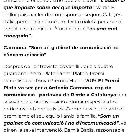
crítica amb el periodisme que es fa avui,
“s'escull el
que impacte sobre del que importa”
, va dir. El
millor país per fer de corresponsal, segons Calaf, és
Itàlia, però si ara hagués de fer la maleta per anar a
treballar se n’aniria a l’Àfrica perquè
“és una mal
coneguda”.
Carmona: "Som un gabinet de comunicació no
d'incomunicació"
Després de l’entrevista, es van lliurar els quatre
guardons: Premi Plata, Premi Plàtan, Premi
Periodista de l’Any i Premi d’Honor 2019.
El Premi
Plata va ser per a Antonio Carmona, cap de
comunicació i portaveu de Renfe a Catalunya
, per
la seva bona predisposició a donar resposta a les
peticions dels periodistes. Carmona va compartir el
premi amb el seu equip i amb la família.
“Som un
gabinet de comunicació i no d’incomunicació”
, va
dir en la seva intervenció. Damià Badia, responsable