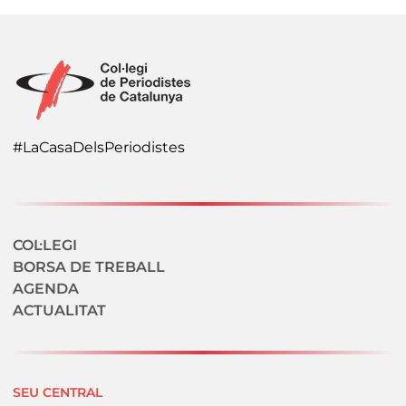
#LaCasaDelsPeriodistes
Navegació secundaria
COL·LEGI
BORSA DE TREBALL
AGENDA
ACTUALITAT
SEU CENTRAL