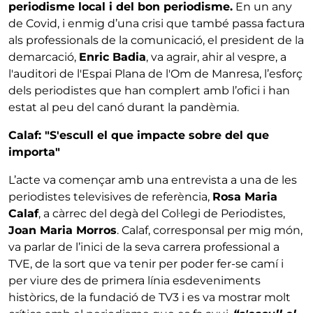
periodisme local i del bon periodisme.
En un any
de Covid, i enmig d’una crisi que també passa factura
als professionals de la comunicació, el president de la
demarcació,
Enric Badia
, va agrair, ahir al vespre, a
l'auditori de l'Espai Plana de l'Om de Manresa, l’esforç
dels periodistes que han complert amb l’ofici i han
estat al peu del canó durant la pandèmia.
Calaf: "S'escull el que impacte sobre del que
importa"
L’acte va començar amb una entrevista a una de les
periodistes televisives de referència,
Rosa Maria
Calaf
, a càrrec del degà del Col·legi de Periodistes,
Joan Maria Morros
. Calaf, corresponsal per mig món,
va parlar de l’inici de la seva carrera professional a
TVE, de la sort que va tenir per poder fer-se camí i
per viure des de primera línia esdeveniments
històrics, de la fundació de TV3 i es va mostrar molt