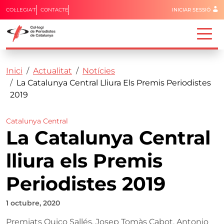
Menú del 
COL·LEGIA'T
CONTACTE
INICIAR SESSIÓ
Capçalera
Fil d'ariadna
Vés al contingut
Inici
Actualitat
Notícies
La Catalunya Central Lliura Els Premis Periodistes
2019
Catalunya Central
La Catalunya Central
lliura els Premis
Periodistes 2019
1 octubre, 2020
Premiats Quico Sallés, Josep Tomàs Cabot, Antonio