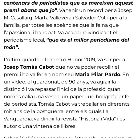
centenars de periodistes que es mereixen aquest
premi abans que jo”
. Va tenir un record per a Josep
M. Casallarg, Marta Vallovera i Salvador Cot i per a la
família, per totes les absències que la feina que
l’apassiona li ha robat. Va acabar reivindicant el
periodisme local,
“que és el millor periodisme del
món”.
L’últim guardó, el Premi d’Honor 2019, va ser per a
Josep Tomàs Cabot
que no va poder recollir el
premi i ho va fer en nom seu
Maria Pilar Pardo
. En
un vídeo, el guardonat, de 90 anys, va agrair la
distinció i va repassar l’inici de la professió, quan
només calia una vespa, un paper i un bolígraf per fer
de periodista. Tomàs Cabot va treballar en diferents
mitjans de la postguerra, entre els quals La
Vanguardia, va dirigir la revista “Història i Vida” i és
autor d’una vintena de llibres.