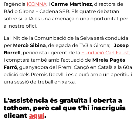
l’agèndia
ICONNA
; i
Carme Martínez
, directora de
Ràdio Girona – Cadena SER. Els quatre debatran
sobre si la IA és una amenaça o una oportunitat per
al nostre ofici.
La I Nit de la Comunicació de la Selva serà conduïda
per
Mercè Sibina
, delegada de TV3 a Girona; i
Josep
Borrell
, periodista i gerent de la
Fundació Carl Faust
;
i comptarà també amb l’actuació de
Mireia Pagès
Farró
, guanyadora del Premi Cançó en Català a la 60a
edició dels Premis Recvll; i es clourà amb un aperitiu i
una sessió de treball en xarxa.
L'assistència és gratuïta i oberta a
tothom, però cal que t’hi inscriguis
clicant
aquí
.