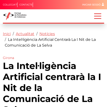
Menú del 
COL·LEGIA'T
CONTACTE
INICIAR SESSIÓ
Capçalera
Fil d'ariadna
Vés al contingut
Inici
Actualitat
Notícies
La Intel·ligència Artificial Centrarà La I Nit de La
Comunicació de La Selva
Girona
La Intel·ligència
Artificial centrarà la I
Nit de la
Comunicació de La