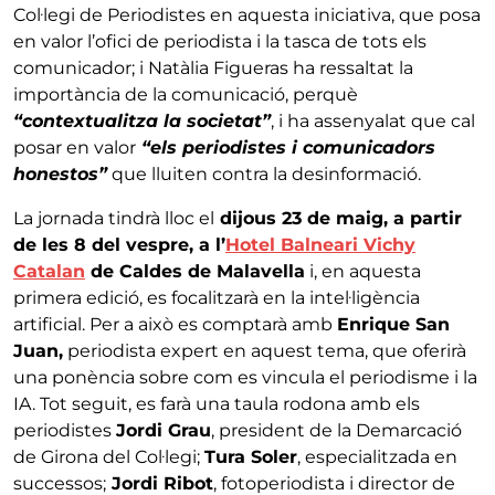
Col·legi de Periodistes en aquesta iniciativa, que posa
en valor l’ofici de periodista i la tasca de tots els
comunicador; i Natàlia Figueras ha ressaltat la
importància de la comunicació, perquè
“contextualitza la societat”
, i ha assenyalat que cal
posar en valor
“els periodistes i comunicadors
honestos”
que lluiten contra la desinformació.
La jornada tindrà lloc el
dijous 23 de maig, a partir
de les 8 del vespre, a l’
Hotel Balneari Vichy
Catalan
de Caldes de Malavella
i, en aquesta
primera edició, es focalitzarà en la intel·ligència
artificial. Per a això es comptarà amb
Enrique San
Juan,
periodista expert en aquest tema, que oferirà
una ponència sobre com es vincula el periodisme i la
IA. Tot seguit, es farà una taula rodona amb els
periodistes
Jordi Grau
, president de la Demarcació
de Girona del Col·legi;
Tura Soler
, especialitzada en
successos;
Jordi Ribot
, fotoperiodista i director de