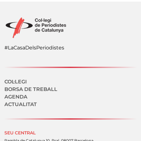
#LaCasaDelsPeriodistes
Navegació secundaria
COL·LEGI
BORSA DE TREBALL
AGENDA
ACTUALITAT
SEU CENTRAL
Rambla de Catalunya 10, Pral. 08007 Barcelona