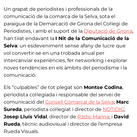
Un grapat de periodistes i professionals de la
comunicació de la comarca de la Selva, sota el
paraigua de la Demarcació de Girona del Col·legi de
Periodistes, i amb el suport de la
Diputació de Girona
,
han tirat endavant la
I Nit de la Comunicació de la
Selva
: un esdeveniment sense afany de lucre que
vol convertir-se en una trobada anual per
intercanviar experiències, fer networking i explorar
noves tendències en els àmbits del periodisme i la
comunicació.
Els “culpables” de tot plegat són
Montse Codina
,
periodista col·legiada i responsable del servei de
comunicació del
Consell Comarcal de la Selva
;
Marc
Sureda
, periodista col·legiat i director de
NOTIDIG
;
Josep Lluís Vidal
, director de
Ràdio Marina
; i
David
Rueda
, tècnic audiovisual i director de l’empresa
Rueda Visuals.