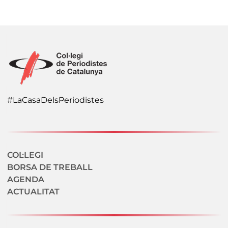
#LaCasaDelsPeriodistes
Navegació secundaria
COL·LEGI
BORSA DE TREBALL
AGENDA
ACTUALITAT