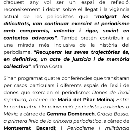
d'aquest any vol ser un espai de reflexió,
reconeixement i debat sobre el llegat i la vigència
actual de les periodistes que
"malgrat les
dificultats, van continuar exercint el periodisme
amb compromís, valentia i rigor, sovint en
contextos adversos"
. També pretén contribuir a
una mirada més inclusiva de la història del
periodisme.
"Recuperar les seves trajectòries és,
en definitiva, un acte de justícia i de memòria
col·lectiva"
, afirma Costa.
S’han programat quatre conferències que transitaran
per casos particulars i diferents espais de l’exili de
dones que exercien el periodisme:
Dones de l’exili
republicà,
a càrrec de
Maria del Pilar Molina;
Entre
la continuïtat i la reinvenció: periodistes exiliades a
Mèxic,
a càrrec de
Gemma Domènech
,
Gràcia Bassa,
a primera línia de la trinxera periodística
, a càrrec de
Montserrat Bacardí
; i
Periodisme i militància