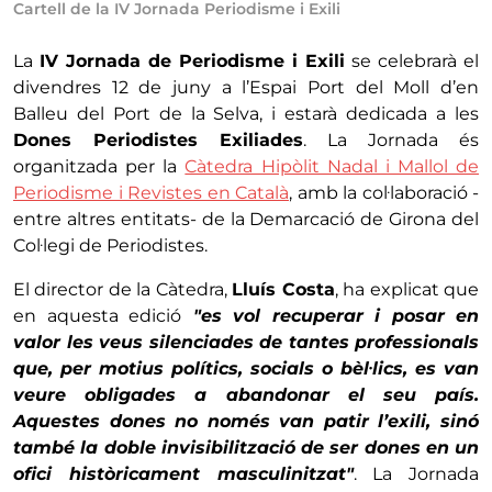
Cartell de la IV Jornada Periodisme i Exili
La
IV Jornada de Periodisme i Exili
se celebrarà el
divendres 12 de juny a l’Espai Port del Moll d’en
Balleu del Port de la Selva, i estarà dedicada a les
Dones Periodistes Exiliades
. La Jornada és
organitzada per la
Càtedra Hipòlit Nadal i Mallol de
Periodisme i Revistes en Català
, amb la col·laboració -
entre altres entitats- de la Demarcació de Girona del
Col·legi de Periodistes.
El director de la Càtedra,
Lluís Costa
, ha explicat que
en aquesta edició
"es vol recuperar i posar en
valor les veus silenciades de tantes professionals
que, per motius polítics, socials o bèl·lics, es van
veure obligades a abandonar el seu país.
Aquestes dones no només van patir l’exili, sinó
també la doble invisibilització de ser dones en un
ofici històricament masculinitzat"
. La Jornada