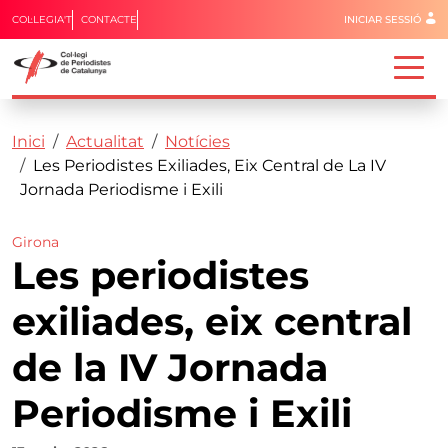
Menú del 
COL·LEGIA'T
CONTACTE
INICIAR SESSIÓ
Capçalera
Fil d'ariadna
Vés al contingut
Inici
Actualitat
Notícies
Les Periodistes Exiliades, Eix Central de La IV
Jornada Periodisme i Exili
Girona
Les periodistes
exiliades, eix central
de la IV Jornada
Periodisme i Exili