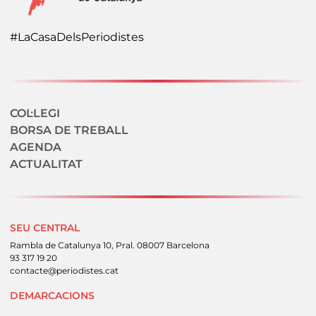
#LaCasaDelsPeriodistes
Navegació secundaria
COL·LEGI
BORSA DE TREBALL
AGENDA
ACTUALITAT
SEU CENTRAL
Rambla de Catalunya 10, Pral. 08007 Barcelona
93 317 19 20
contacte@periodistes.cat
DEMARCACIONS