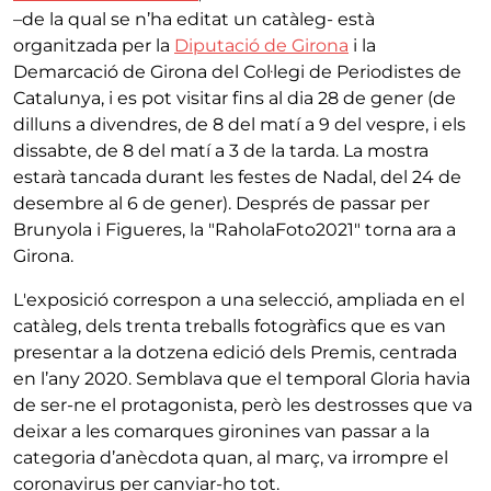
–de la qual se n’ha editat un catàleg- està
organitzada per la
Diputació de Girona
i la
Demarcació de Girona del Col·legi de Periodistes de
Catalunya, i es pot visitar fins al dia 28 de gener (de
dilluns a divendres, de 8 del matí a 9 del vespre, i els
dissabte, de 8 del matí a 3 de la tarda. La mostra
estarà tancada durant les festes de Nadal, del 24 de
desembre al 6 de gener). Després de passar per
Brunyola i Figueres, la "RaholaFoto2021" torna ara a
Girona.
L'exposició correspon a una selecció, ampliada en el
catàleg, dels trenta treballs fotogràfics que es van
presentar a la dotzena edició dels Premis, centrada
en l’any 2020. Semblava que el temporal Gloria havia
de ser-ne el protagonista, però les destrosses que va
deixar a les comarques gironines van passar a la
categoria d’anècdota quan, al març, va irrompre el
coronavirus per canviar-ho tot.