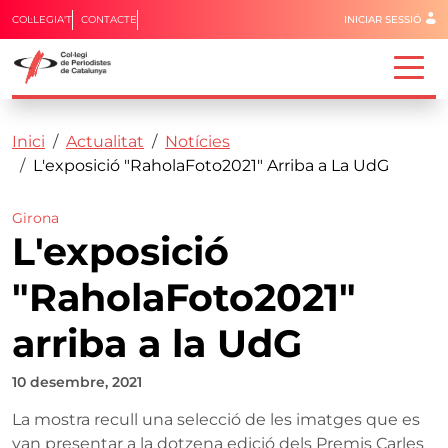
Menú del 
COL·LEGIA'T
CONTACTE
INICIAR SESSIÓ
Capçalera
Fil d'ariadna
Vés al contingut
Inici
Actualitat
Notícies
L'exposició "RaholaFoto2021" Arriba a La UdG
Girona
L'exposició
"RaholaFoto2021"
arriba a la UdG
10 desembre, 2021
La mostra recull una selecció de les imatges que es
van presentar a la dotzena edició dels Premis Carles