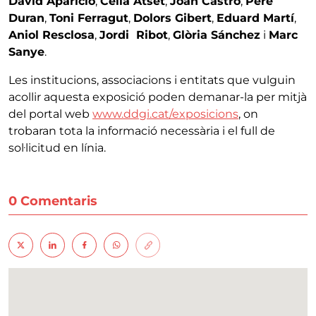
David Aparicio
,
Cèlia Atset
,
Joan Castro
,
Pere
Duran
,
Toni Ferragut
,
Dolors Gibert
,
Eduard Martí
,
Aniol Resclosa
,
Jordi Ribot
,
Glòria Sánchez
i
Marc
Sanye
.
Les institucions, associacions i entitats que vulguin
acollir aquesta exposició poden demanar-la per mitjà
del portal web
www.ddgi.cat/exposicions
, on
trobaran tota la informació necessària i el full de
sol·licitud en línia.
0 Comentaris