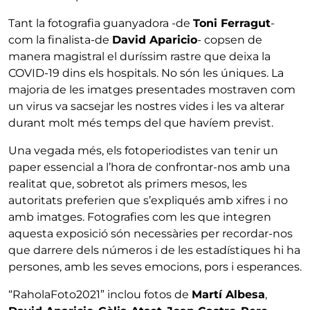
Tant la fotografia guanyadora -de
Toni Ferragut
-
com la finalista-de
David Aparicio
- copsen de
manera magistral el duríssim rastre que deixa la
COVID-19 dins els hospitals. No són les úniques. La
majoria de les imatges presentades mostraven com
un virus va sacsejar les nostres vides i les va alterar
durant molt més temps del que havíem previst.
Una vegada més, els fotoperiodistes van tenir un
paper essencial a l’hora de confrontar-nos amb una
realitat que, sobretot als primers mesos, les
autoritats preferien que s’expliqués amb xifres i no
amb imatges. Fotografies com les que integren
aquesta exposició són necessàries per recordar-nos
que darrere dels números i de les estadístiques hi ha
persones, amb les seves emocions, pors i esperances.
“RaholaFoto2021” inclou fotos de
Martí Albesa
,