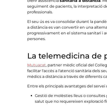
oferir assistència
sanitària a distància
. M
seguiment de pacients, la interpretació d
professionals.
El seu ús es va consolidar durant la pand
a distància es van convertir en una alterna
progressivament en el sistema sanitari i a
persones.
La telemedicina de 
Mutuacat
, partner mèdic oficial del Col·le
facilitar l'accés a l'atenció sanitària del
mèdics a distància a través de diferents 
Entre els principals avantatges del servei
Gestió de molèsties lleus o consulte
salut que no requereixen exploració f