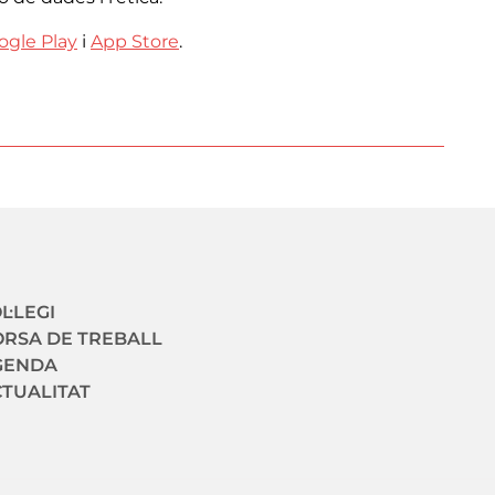
ogle Play
i
App Store
.
avegació secundaria
L·LEGI
RSA DE TREBALL
GENDA
TUALITAT