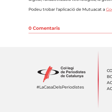
Podeu trobar l'aplicació de Mutuacat a
Go
0 Comentaris
N
CO
BO
A
#LaCasaDelsPeriodistes
AC