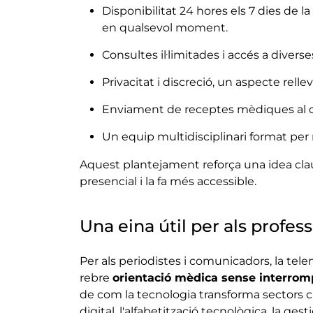
Disponibilitat 24 hores els 7 dies de 
en qualsevol moment.
Consultes il·limitades i accés a diverse
Privacitat i discreció, un aspecte rel
Enviament de receptes mèdiques al cor
Un equip multidisciplinari format per 
Aquest plantejament reforça una idea cla
presencial i la fa més accessible.
Una eina útil per als profes
Per als periodistes i comunicadors, la tel
rebre
orientació mèdica sense interrompr
de com la tecnologia transforma sectors cl
digital, l'alfabetització tecnològica, la gesti