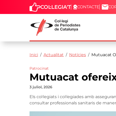
COL·LEGIA'T
CONTACTE
CO
Capçalera
Fil d'ariadna
Vés al contingut
Inici
Actualitat
Notícies
Mutuacat Of
Patrocinat
Mutuacat ofereix 
3 juliol, 2026
Els col·legiats i col·legiades amb assegur
consultar professionals sanitaris de mane