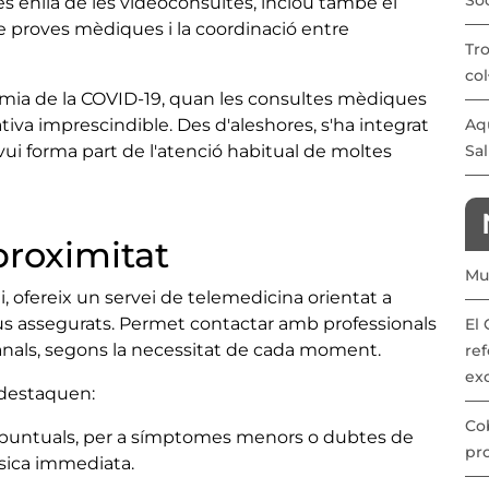
Soc
és enllà de les vídeoconsultes, inclou també el
e proves mèdiques i la coordinació entre
Tro
col
èmia de la COVID-19, quan les consultes mèdiques
tiva imprescindible. Des d'aleshores, s'ha integrat
Aqu
vui forma part de l'atenció habitual de moltes
Sal
proximitat
Mut
gi, ofereix un servei de telemedicina orientat a
s seus assegurats. Permet contactar amb professionals
El 
canals, segons la necessitat de cada moment.
ref
exc
 destaquen:
Cob
s puntuals, per a símptomes menors o dubtes de
pr
ísica immediata.