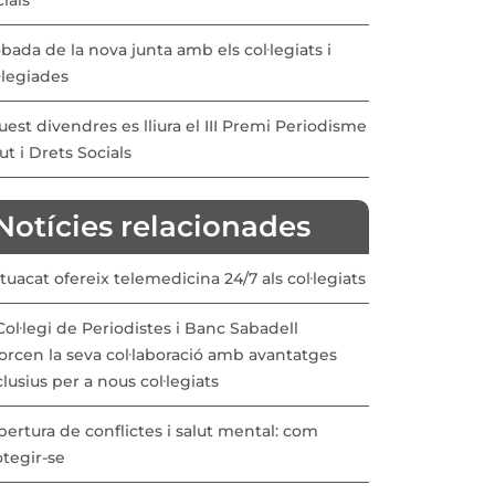
ials
bada de la nova junta amb els col·legiats i
·legiades
est divendres es lliura el III Premi Periodisme
ut i Drets Socials
Notícies relacionades
uacat ofereix telemedicina 24/7 als col·legiats
Col·legi de Periodistes i Banc Sabadell
orcen la seva col·laboració amb avantatges
lusius per a nous col·legiats
ertura de conflictes i salut mental: com
otegir-se