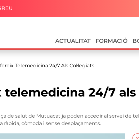
RREU
Navegació principal
ACTUALITAT
FORMACIÓ
B
ereix Telemedicina 24/7 Als Col·legiats
telemedicina 24/7 als 
ança de salut de Mutuacat ja poden accedir al servei de t
ra ràpida, còmoda i sense desplaçaments.