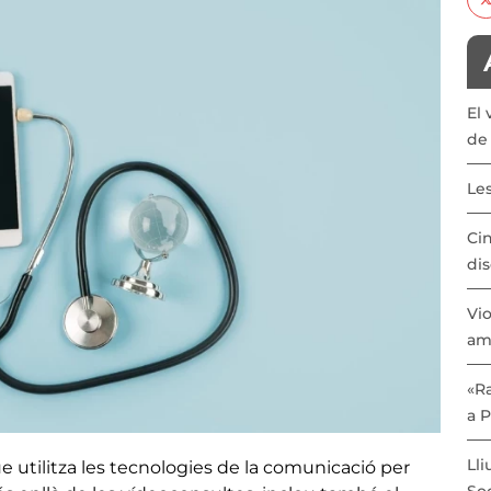
El 
de 
Les
Cin
dis
Vio
am
«Ra
a 
Lli
 utilitza les tecnologies de la comunicació per