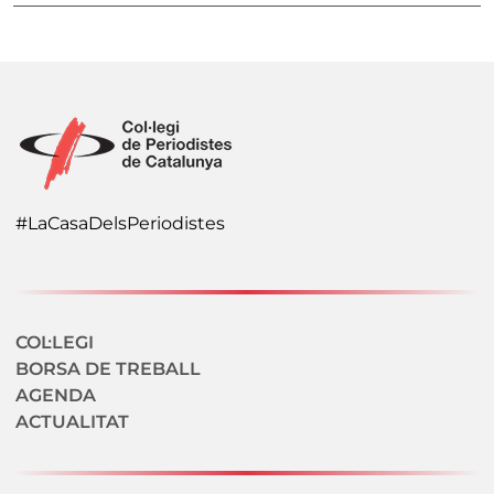
#LaCasaDelsPeriodistes
Navegació secundaria
COL·LEGI
BORSA DE TREBALL
AGENDA
ACTUALITAT