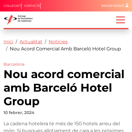
Menú del 
COL·LEGIA'T
CONTACTE
INICIAR SESSIÓ
Capçalera
Fil d'ariadna
Vés al contingut
Inici
Actualitat
Notícies
Nou Acord Comercial Amb Barceló Hotel Group
Barcelona
Nou acord comercial
amb Barceló Hotel
Group
10 febrer, 2024
La cadena hotelera té més de 150 hotels arreu del
món. Si busques allotjament de cara a les pròximes