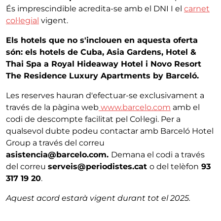
És imprescindible acredita-se amb el DNI I el
carnet
col·legial
vigent.
Els hotels que no s'inclouen en aquesta oferta
són: els hotels de Cuba, Asia Gardens, Hotel &
Thai Spa a Royal Hideaway Hotel i Novo Resort
The Residence Luxury Apartments by Barceló.
Les reserves hauran d'efectuar-se exclusivament a
través de la pàgina web
www.barcelo.com
amb el
codi de descompte facilitat pel Col·legi. Per a
qualsevol dubte podeu contactar amb Barceló Hotel
Group a través del correu
asistencia@barcelo.com.
Demana el codi a través
del correu
serveis@periodistes.cat
o del telèfon
93
317 19 20
.
Aquest acord estarà vigent durant tot el 2025.