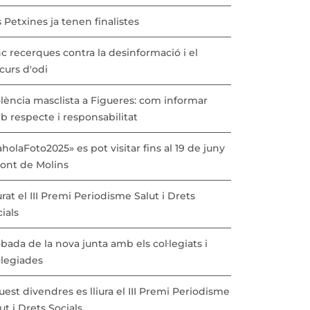
 Petxines ja tenen finalistes
c recerques contra la desinformació i el
curs d'odi
lència masclista a Figueres: com informar
b respecte i responsabilitat
holaFoto2025» es pot visitar fins al 19 de juny
Pont de Molins
urat el III Premi Periodisme Salut i Drets
ials
bada de la nova junta amb els col·legiats i
·legiades
est divendres es lliura el III Premi Periodisme
ut i Drets Socials