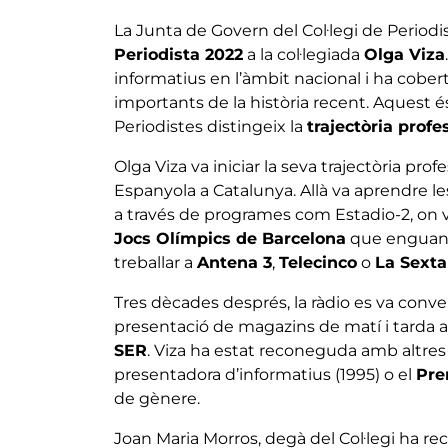
La Junta de Govern del Col·legi de Period
Periodista 2022
a la col·legiada
Olga Viza
informatius en l’àmbit nacional i ha cob
importants de la història recent. Aquest 
Periodistes distingeix la
trajectòria profe
Olga Viza va iniciar la seva trajectòria prof
Espanyola a Catalunya. Allà va aprendre le
a través de programes com Estadio-2, on 
Jocs Olímpics de Barcelona
que enguany
treballar a
Antena 3
,
Telecinco
o
La Sexta
Tres dècades després, la ràdio es va conver
presentació de magazins de matí i tarda a
SER
. Viza ha estat reconeguda amb altre
presentadora d’informatius (1995) o el
Pre
de gènere.
Joan Maria Morros, degà del Col·legi ha rec