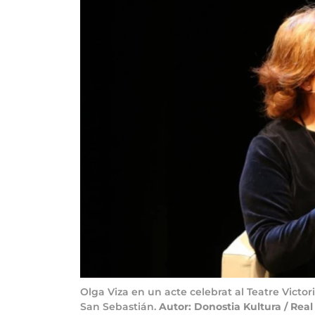
Olga Viza en un acte celebrat al Teatre Victo
San Sebastián.
Autor: Donostia Kultura / Rea