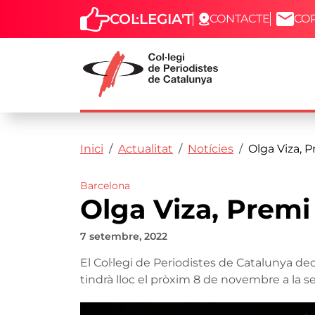
COL·LEGIA'T
CONTACTE
CO
Capçalera
Fil d'ariadna
Vés al contingut
Inici
Actualitat
Notícies
Olga Viza, P
Barcelona
Olga Viza, Premi 
7 setembre, 2022
El Col·legi de Periodistes de Catalunya dec
tindrà lloc el pròxim 8 de novembre a la s