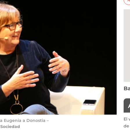
Ba
El 
ria Eugenia a Donostia –
de 
l Sociedad