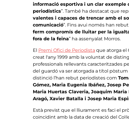
informació esportiva
i un clar exemple 
periodístics
”. També ha destacat que rep
valentes i capaces de trencar amb el so
comunicació
”. Fins avui només han rebu
ferm compromís de lluitar per la igualta
fora de la feina
” ha assenyalat Morros.
El
Premi Ofici de Periodista
que atorga el 
creat l'any 1999 amb la voluntat de distingi
professionals rellevants caracteritzades per 
del guardó va ser atorgada a títol pòstum
distinció l’han rebut periodistes com
Tomá
Gómez, Maria Eugenia Ibáñez, Josep Per
Maria Huertas Claveria, Joaquim Maria 
Aragó, Xavier Batalla i Josep Maria Esp
Està previst que el lliurament es faci el p
coincidint amb la data de creació del Col·