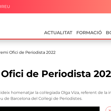
RREU
Navegació principal
ACTUALITAT
FORMACIÓ
B
remi Ofici de Periodista 2022
Ofici de Periodista 20
ideix homenatjar la col·legiada Olga Viza, referent de la 
eu de Barcelona del Col·legi de Periodistes.