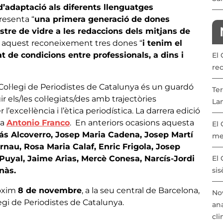
d’adaptació als diferents llenguatges
resenta “
una primera generació de dones
stre de vidre a les redaccions dels mitjans de
t aquest reconeixement tres dones “
i tenim el
t de condicions entre professionals, a dins i
El
re
Col·legi de Periodistes de Catalunya és un guardó
Ter
r els/les col·legiats/des amb trajectòries
La
l’excel·lència i l’ètica periodística. La darrera edició
 a
Antonio Franco
. En anteriors ocasions aquesta
El
s Alcoverro, Josep Maria Cadena, Josep Martí
me
nau, Rosa Maria Calaf, Enric Frigola, Josep
Puyal, Jaime Arias, Mercè Conesa, Narcís-Jordi
El 
inàs.
sis
ròxim
8 de novembre
, a la seu central de Barcelona,
Nov
legi de Periodistes de Catalunya.
ana
cli