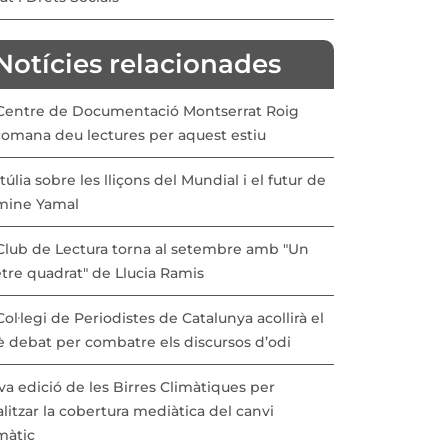
Notícies relacionades
 Centre de Documentació Montserrat Roig
comana deu lectures per aquest estiu
túlia sobre les lliçons del Mundial i el futur de
mine Yamal
 Club de Lectura torna al setembre amb "Un
tre quadrat" de Llucia Ramis
Col·legi de Periodistes de Catalunya acollirà el
è debat per combatre els discursos d’odi
a edició de les Birres Climàtiques per
litzar la cobertura mediàtica del canvi
màtic