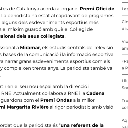
istes de Catalunya acorda atorgar el
Premi Ofici de
Les
. La periodista ha estat al capdavant de programes
Cin
ert alguns dels esdeveniments esportius més
dis
és el màxim guardó amb què el Col·legi de
ssional dels seus col·legiats
.
Vio
essional a
Miramar
, els estudis centrals de Televisió
am
s bases de la comunicació i la informació esportiva
va narrar grans esdeveniments esportius com els
«Ra
 compleixen trenta anys. La periodista també va
a 
.
Lli
tir en el seu nou espai amb la direcció i
Soc
 RNE. Actualment col·labora a RNE i la
Cadena
s guardons com el
Premi Ondas
a la millor
Tro
mi Margarita Rivière
al rigor periodístic amb visió
col
Aqu
ordat que la periodista és “
una referent de la
Sal