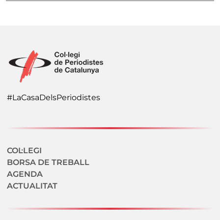
#LaCasaDelsPeriodistes
Navegació secundaria
COL·LEGI
BORSA DE TREBALL
AGENDA
ACTUALITAT