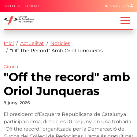
Menú del 
COL·LEGIA'T
CONTACTE
INICIAR SESSIÓ
Capçalera
Fil d'ariadna
Vés al contingut
Inici
Actualitat
Notícies
"Off The Record" Amb Oriol Junqueras
Girona
"Off the record" amb
Oriol Junqueras
9 juny, 2026
El president d'Esquerra Republicana de Catalunya
participa demà, dimecres 10 de juny, en una trobada
"Off the record" organitzada per la Demarcació de
Girona del Col·legi de Periodistes. L'acte és gratuït per