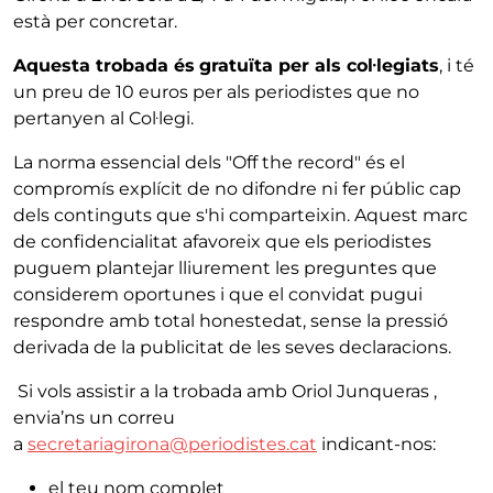
està per concretar.
Aquesta trobada és
gratuïta per als col·legiats
, i té
un preu de 10 euros per als periodistes que no
pertanyen al Col·legi.
La norma essencial dels "Off the record" és el
compromís explícit de no difondre ni fer públic cap
dels continguts que s'hi comparteixin. Aquest marc
de confidencialitat afavoreix que els periodistes
puguem plantejar lliurement les preguntes que
considerem oportunes i que el convidat pugui
respondre amb total honestedat, sense la pressió
derivada de la publicitat de les seves declaracions.
Si vols assistir a la trobada amb Oriol Junqueras ,
envia’ns un correu
a
secretariagirona@periodistes.cat
indicant-nos:
el teu nom complet