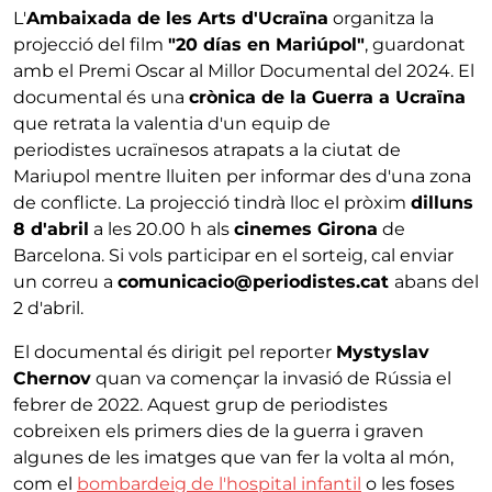
L'
Ambaixada de les Arts d'Ucraïna
organitza la
projecció del film
"20 días en Mariúpol"
, guardonat
amb el Premi Oscar al Millor Documental del 2024. El
documental és una
crònica de la Guerra a Ucraïna
que retrata la valentia d'un equip de
periodistes ucraïnesos atrapats a la ciutat de
Mariupol mentre lluiten per informar des d'una zona
de conflicte. La projecció tindrà lloc el pròxim
dilluns
8 d'abril
a les 20.00 h als
cinemes Girona
de
Barcelona. Si vols participar en el sorteig, cal enviar
un correu a
comunicacio@periodistes.cat
abans del
2 d'abril.
El documental és dirigit pel reporter
Mystyslav
Chernov
quan va començar la invasió de Rússia el
febrer de 2022. Aquest grup de periodistes
cobreixen els primers dies de la guerra i graven
algunes de les imatges que van fer la volta al món,
com el
bombardeig de l'hospital infantil
o les foses