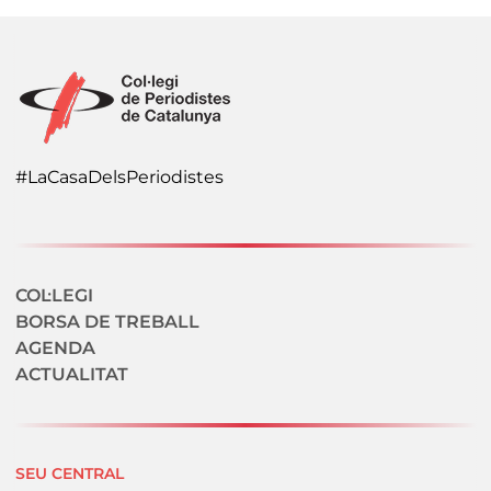
#LaCasaDelsPeriodistes
Navegació secundaria
COL·LEGI
BORSA DE TREBALL
AGENDA
ACTUALITAT
SEU CENTRAL