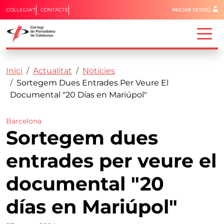
Menú del 
COL·LEGIA'T
CONTACTE
INICIAR SESSIÓ
Capçalera
Fil d'ariadna
Vés al contingut
Inici
Actualitat
Notícies
Sortegem Dues Entrades Per Veure El
Documental "20 Días en Mariúpol"
Barcelona
Sortegem dues
entrades per veure el
documental "20
días en Mariúpol"