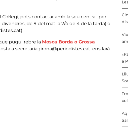
Les
Cin
Col·legi, pots contactar amb la seu central: per
dis
 a divendres, de 9 del matí a 2/4 de 4 de la tarda) o
istes.cat)
Vio
am
 que pugui rebre la
Mosca Borda o Grossa
oposta a secretariagirona@periodistes.cat: ens farà
«Ra
a 
Lli
Soc
Tro
col
Aqu
Sal