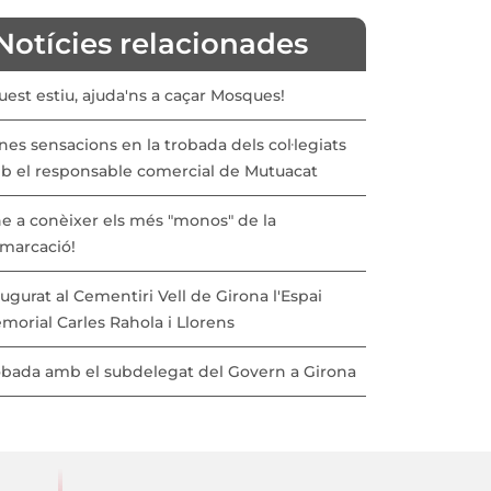
Notícies relacionades
est estiu, ajuda'ns a caçar Mosques!
es sensacions en la trobada dels col·legiats
b el responsable comercial de Mutuacat
ne a conèixer els més "monos" de la
marcació!
ugurat al Cementiri Vell de Girona l'Espai
morial Carles Rahola i Llorens
obada amb el subdelegat del Govern a Girona