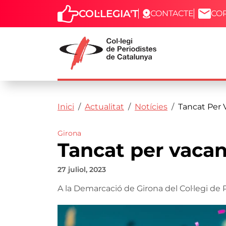
COL·LEGIA'T
CONTACTE
CO
Capçalera
Fil d'ariadna
Vés al contingut
Inici
Actualitat
Notícies
Tancat Per 
Girona
Tancat per vacan
27 juliol, 2023
A la Demarcació de Girona del Col·legi de