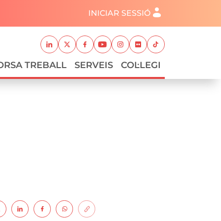
Menú del compte d'usuari
INICIAR SESSIÓ
Xarxes socials
Linkedin
Twitter
Facebook
Youtube
Instagram
Flickr
TikTok
ORSA TREBALL
SERVEIS
COL·LEGI