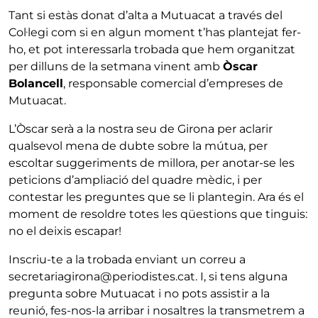
Tant si estàs donat d’alta a Mutuacat a través del
Col·legi com si en algun moment t’has plantejat fer-
ho, et pot interessarla trobada que hem organitzat
per dilluns de la setmana vinent amb
Òscar
Bolancell
, responsable comercial d’empreses de
Mutuacat.
L’Òscar serà a la nostra seu de Girona per aclarir
qualsevol mena de dubte sobre la mútua, per
escoltar suggeriments de millora, per anotar-se les
peticions d’ampliació del quadre mèdic, i per
contestar les preguntes que se li plantegin. Ara és el
moment de resoldre totes les qüestions que tinguis:
no el deixis escapar!
Inscriu-te a la trobada enviant un correu a
secretariagirona@periodistes.cat. I, si tens alguna
pregunta sobre Mutuacat i no pots assistir a la
reunió, fes-nos-la arribar i nosaltres la transmetrem a