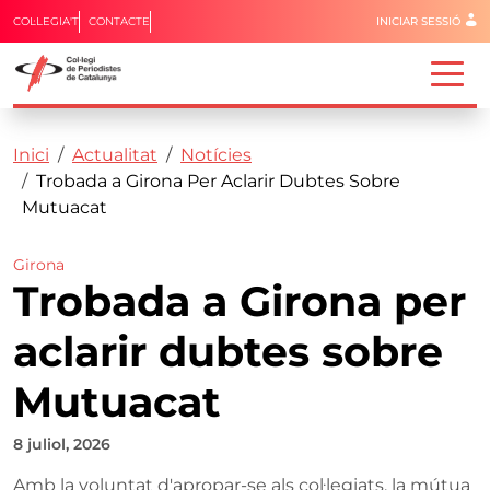
Menú del 
COL·LEGIA'T
CONTACTE
INICIAR SESSIÓ
Capçalera
Fil d'ariadna
Vés al contingut
Inici
Actualitat
Notícies
Trobada a Girona Per Aclarir Dubtes Sobre
Mutuacat
Girona
Trobada a Girona per
aclarir dubtes sobre
Mutuacat
8 juliol, 2026
Amb la voluntat d'apropar-se als col·legiats, la mútua