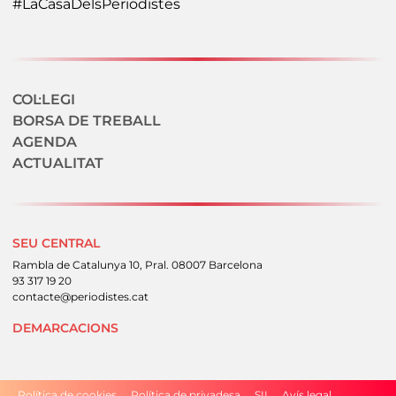
#LaCasaDelsPeriodistes
Navegació secundaria
COL·LEGI
BORSA DE TREBALL
AGENDA
ACTUALITAT
SEU CENTRAL
Rambla de Catalunya 10, Pral. 08007 Barcelona
93 317 19 20
contacte@periodistes.cat
DEMARCACIONS
Peu
Política de cookies
Política de privadesa
SII
Avís legal