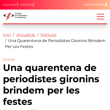
Menú del 
COL·LEGIA'T
CONTACTE
INICIAR SESSIÓ
Capçalera
Fil d'ariadna
Vés al contingut
Inici
Actualitat
Notícies
Una Quarentena de Periodistes Gironins Brindem
Per Les Festes
Girona
Una quarentena de
periodistes gironins
brindem per les
festes