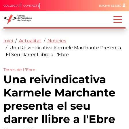
Menú del 
COL·LEGIA'T
CONTACTE
INICIAR SESSIÓ
Capçalera
Fil d'ariadna
Vés al contingut
Inici
Actualitat
Notícies
Una Reivindicativa Karmele Marchante Presenta
El Seu Darrer Llibre a L'Ebre
Terres de L'Ebre
Una reivindicativa
Karmele Marchante
presenta el seu
darrer llibre a l'Ebre