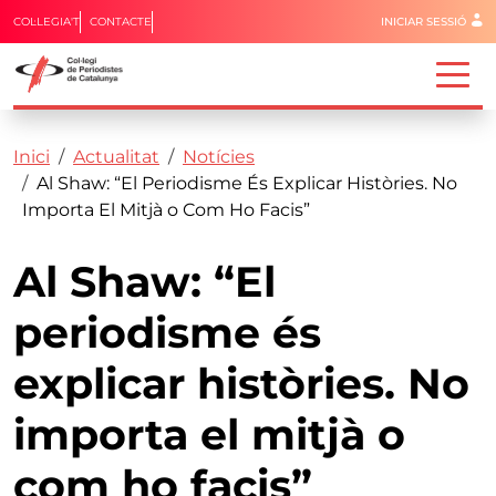
Menú del 
COL·LEGIA'T
CONTACTE
INICIAR SESSIÓ
Capçalera
Fil d'ariadna
Vés al contingut
Inici
Actualitat
Notícies
Al Shaw: “El Periodisme És Explicar Històries. No
Importa El Mitjà o Com Ho Facis”
Al Shaw: “El
periodisme és
explicar històries. No
importa el mitjà o
com ho facis”