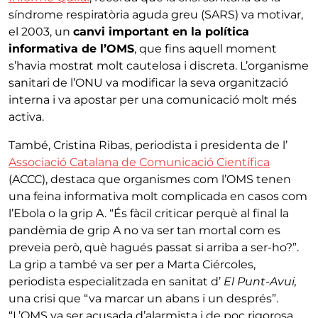
síndrome respiratòria aguda greu (SARS) va motivar,
el 2003, un
canvi important en la política
informativa de l’OMS
, que fins aquell moment
s’havia mostrat molt cautelosa i discreta. L’organisme
sanitari de l’ONU va modificar la seva organització
interna i va apostar per una comunicació molt més
activa.
També, Cristina Ribas, periodista i presidenta de l’
Associació Catalana de Comunicació Científica
(ACCC), destaca que organismes com l’OMS tenen
una feina informativa molt complicada en casos com
l’Ebola o la grip A. “És fàcil criticar perquè al final la
pandèmia de grip A no va ser tan mortal com es
preveia però, què hagués passat si arriba a ser-ho?”.
La grip a també va ser per a Marta Ciércoles,
periodista especialitzada en sanitat d’
El Punt-Avui,
una crisi que “va marcar un abans i un després”.
“L’OMS va ser acusada d’alarmista i de poc rigorosa