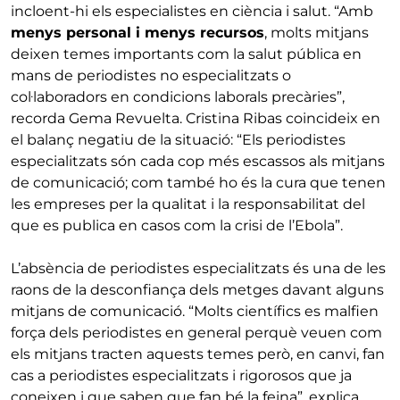
incloent-hi els especialistes en ciència i salut. “Amb
menys personal i menys recursos
, molts mitjans
deixen temes importants com la salut pública en
mans de periodistes no especialitzats o
col·laboradors en condicions laborals precàries”,
recorda Gema Revuelta. Cristina Ribas coincideix en
el balanç negatiu de la situació: “Els periodistes
especialitzats són cada cop més escassos als mitjans
de comunicació; com també ho és la cura que tenen
les empreses per la qualitat i la responsabilitat del
que es publica en casos com la crisi de l’Ebola”.
L’absència de periodistes especialitzats és una de les
raons de la desconfiança dels metges davant alguns
mitjans de comunicació. “Molts científics es malfien
força dels periodistes en general perquè veuen com
els mitjans tracten aquests temes però, en canvi, fan
cas a periodistes especialitzats i rigorosos que ja
coneixen i que saben que fan bé la feina”, explica