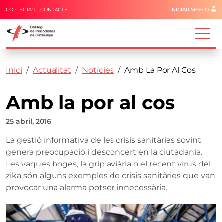
Menú del 
COL·LEGIA'T
CONTACTE
INICIAR SESSIÓ
Capçalera
Fil d'ariadna
Vés al contingut
Inici
Actualitat
Notícies
Amb La Por Al Cos
Amb la por al cos
25 abril, 2016
La gestió informativa de les crisis sanitàries sovint
genera preocupació i desconcert en la ciutadania.
Les vaques boges, la grip aviària o el recent virus del
zika són alguns exemples de crisis sanitàries que van
provocar una alarma potser innecessària.