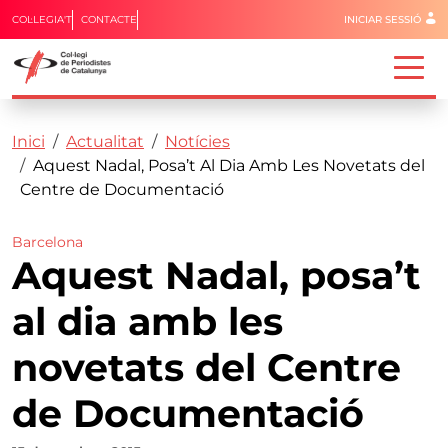
Menú del 
COL·LEGIA'T
CONTACTE
INICIAR SESSIÓ
Capçalera
Fil d'ariadna
Vés al contingut
Inici
Actualitat
Notícies
Aquest Nadal, Posa’t Al Dia Amb Les Novetats del
Centre de Documentació
Barcelona
Aquest Nadal, posa’t
al dia amb les
novetats del Centre
de Documentació