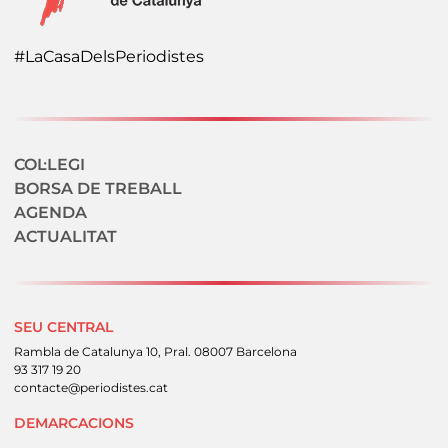
#LaCasaDelsPeriodistes
Navegació secundaria
COL·LEGI
BORSA DE TREBALL
AGENDA
ACTUALITAT
SEU CENTRAL
Rambla de Catalunya 10, Pral. 08007 Barcelona
93 317 19 20
contacte@periodistes.cat
DEMARCACIONS