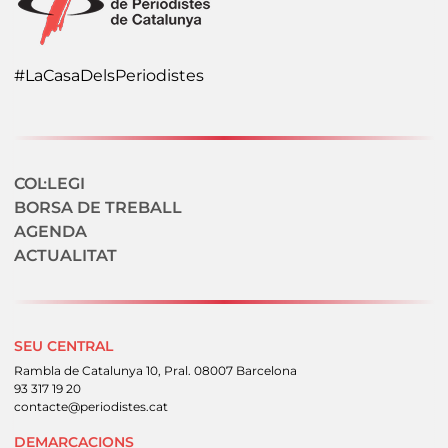
#LaCasaDelsPeriodistes
Navegació secundaria
COL·LEGI
BORSA DE TREBALL
AGENDA
ACTUALITAT
SEU CENTRAL
Rambla de Catalunya 10, Pral. 08007 Barcelona
93 317 19 20
contacte@periodistes.cat
DEMARCACIONS