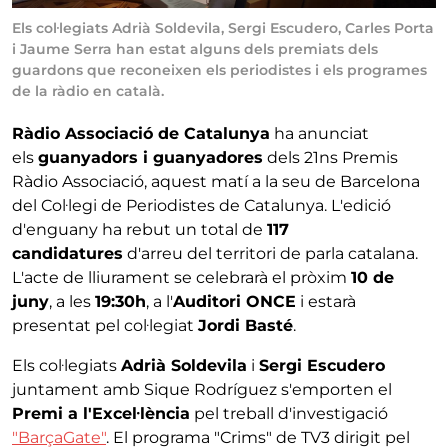
Els col·legiats Adrià Soldevila, Sergi Escudero, Carles Porta
i Jaume Serra han estat alguns dels premiats dels
guardons que reconeixen els periodistes i els programes
de la ràdio en català.
Ràdio Associació de Catalunya
ha anunciat
els
guanyadors i guanyadores
dels 21ns Premis
Ràdio Associació, aquest matí a la seu de Barcelona
del Col·legi de Periodistes de Catalunya. L'edició
d'enguany ha rebut un total de
117
candidatures
d'arreu del territori de parla catalana.
L'acte de lliurament se celebrarà el pròxim
10 de
juny
, a les
19:30h
, a l'
Auditori ONCE
i estarà
presentat pel col·legiat
Jordi Basté
.
Els col·legiats
Adrià Soldevila
i
Sergi Escudero
juntament amb Sique Rodríguez s'emporten el
Premi a l'Excel·lència
pel treball d'investigació
"BarçaGate"
. El programa "Crims" de TV3 dirigit pel