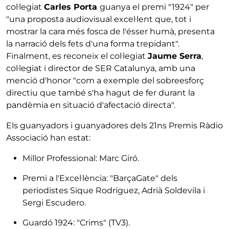
col·legiat
Carles Porta
guanya el premi "1924" per
"una proposta audiovisual excel·lent que, tot i
mostrar la cara més fosca de l'ésser humà, presenta
la narració dels fets d'una forma trepidant".
Finalment, es reconeix el col·legiat
Jaume Serra
,
col·legiat i director de SER Catalunya, amb una
menció d'honor "com a exemple del sobreesforç
directiu que també s'ha hagut de fer durant la
pandèmia en situació d'afectació directa".
Els guanyadors i guanyadores dels 21ns Premis Ràdio
Associació han estat:
Millor Professional: Marc Giró.
Premi a l'Excel·lència: "BarçaGate" dels
periodistes Sique Rodríguez, Adrià Soldevila i
Sergi Escudero.
Guardó 1924: "Crims" (TV3).