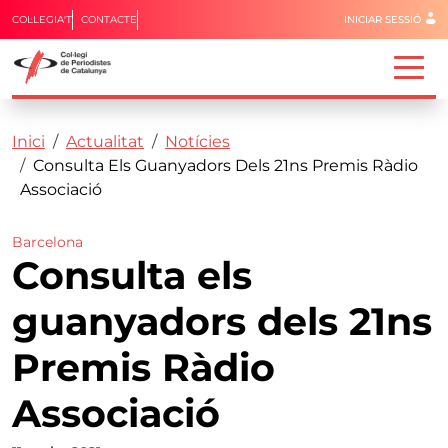
Menú del 
COL·LEGIA'T
CONTACTE
INICIAR SESSIÓ
Capçalera
Fil d'ariadna
Vés al contingut
Inici
Actualitat
Notícies
Consulta Els Guanyadors Dels 21ns Premis Ràdio
Associació
Barcelona
Consulta els
guanyadors dels 21ns
Premis Ràdio
Associació