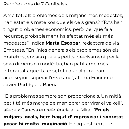
Ramírez, des de 7 Caníbales.
Amb tot, els problemes dels mitjans més modestos,
han estat els mateixos que els dels grans? “Tots han
tingut problemes econòmics, però, pel que fa a
recursos, probablement ha afectat més els més
modestos”, indica
Marta Escobar
, redactora de via
Empresa. “En línies generals els problemes són els
mateixos, encara que els petits, precisament per la
seva dimensió i modèstia, han patit amb més
intensitat aquesta crisi, tot i que alguns han
aconseguit superar l’esvoranc”, afirma Francisco
Javier Rodríguez Baena.
“Els problemes sempre són proporcionals. Un mitjà
petit té més marge de maniobrar per virar el vaixell”,
afegeix Canosa en referència a La Mira. “
En els
mitjans locals, hem hagut d’improvisar i sobretot
posar-hi molta imaginació
. En aquest sentit, el