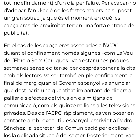
tot indefinidament) d’un dia per l’altre. Per acabar-ho
d’adobar, l’anul·lació de les festes majors ha suposat
un gran sotrac, ja que és el moment en què les
capçaleres de proximitat tenen una forta entrada de
publicitat.
En el cas de les capçaleres associades a l’ACPC,
durant el confinament només algunes –com La Veu
de l’Ebre o Som Garrigues– van estar unes poques
setmanes sense editar-se per després tornar a la cita
amb els lectors. Va ser també en ple confinament, a
final de març, quan el Govern espanyol va anunciar
que destinaria una quantitat important de diners a
pal·liar els efectes del virus en els mitjans de
comunicació, com els quinze milions a les televisions
privades. Des de l’ACPC, ràpidament, es van posar en
contacte amb l’executiu espanyol, escrivint a Pedro
Sánchez i al secretari de Comunicació per explicar-
los la delicada situació del sector. Posteriorment, van