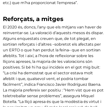
etc.) que m’ha proporcionat l’empresa”.
Reforçats, a mitges
El 2020 és, doncs, l’any que els mitjans van haver de
reinventar-se. La valoració d’aquests mesos és dispar.
Alguns enquestats creuen que, de tot plegat, en
sortiran reforçats i d’altres –sobretot els afectats per
un ERTO o que han perdut la feina– que en sortiran
afeblits. Tot i així, a l’hora de reflexionar sobre les
lliçons apreses, la majoria de les valoracions són
positives. Si bé hi ha qui incideix en el got mig buit:
“La crisi ha demostrat que el sector estava molt
afeblit i que, qualsevol vent, el podria tombar
fàcilment”, indica Francisco Javier Rodríguez Baena.
La majoria prefereix ser positiu : “Hem vist que es pot
teletreballar sense problemes”, assegura Miquel
Botella. “La lliçó apresa és que la modèstia és virtut i