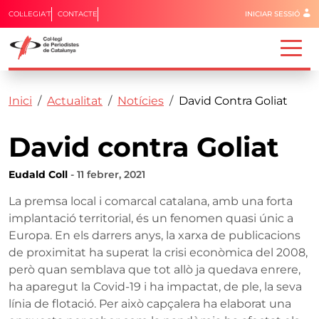
Menú del 
COL·LEGIA'T
CONTACTE
INICIAR SESSIÓ
Capçalera
Fil d'ariadna
Vés al contingut
Inici
Actualitat
Notícies
David Contra Goliat
David contra Goliat
Eudald Coll
- 11 febrer, 2021
La premsa local i comarcal catalana, amb una forta
implantació territorial, és un fenomen quasi únic a
Europa. En els darrers anys, la xarxa de publicacions
de proximitat ha superat la crisi econòmica del 2008,
però quan semblava que tot allò ja quedava enrere,
ha aparegut la Covid-19 i ha impactat, de ple, la seva
línia de flotació. Per això capçalera ha elaborat una