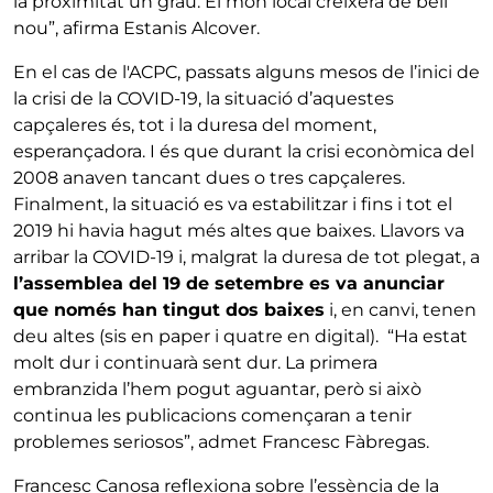
la proximitat un grau. El món local creixerà de bell
nou”, afirma Estanis Alcover.
En el cas de l'ACPC, passats alguns mesos de l’inici de
la crisi de la COVID-19, la situació d’aquestes
capçaleres és, tot i la duresa del moment,
esperançadora. I és que durant la crisi econòmica del
2008 anaven tancant dues o tres capçaleres.
Finalment, la situació es va estabilitzar i fins i tot el
2019 hi havia hagut més altes que baixes. Llavors va
arribar la COVID-19 i, malgrat la duresa de tot plegat, a
l’assemblea del 19 de setembre es va anunciar
que només han tingut dos baixes
i, en canvi, tenen
deu altes (sis en paper i quatre en digital). “Ha estat
molt dur i continuarà sent dur. La primera
embranzida l’hem pogut aguantar, però si això
continua les publicacions començaran a tenir
problemes seriosos”, admet Francesc Fàbregas.
Francesc Canosa reflexiona sobre l’essència de la