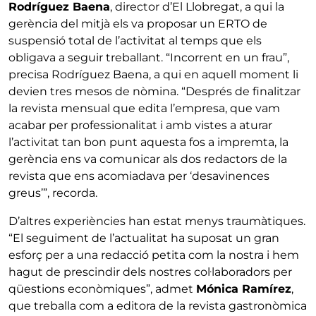
Rodríguez Baena
, director d’El Llobregat, a qui la
gerència del mitjà els va proposar un ERTO de
suspensió total de l’activitat al temps que els
obligava a seguir treballant. “Incorrent en un frau”,
precisa Rodríguez Baena, a qui en aquell moment li
devien tres mesos de nòmina. “Després de finalitzar
la revista mensual que edita l’empresa, que vam
acabar per professionalitat i amb vistes a aturar
l’activitat tan bon punt aquesta fos a impremta, la
gerència ens va comunicar als dos redactors de la
revista que ens acomiadava per ‘desavinences
greus’”, recorda.
D’altres experiències han estat menys traumàtiques.
“El seguiment de l’actualitat ha suposat un gran
esforç per a una redacció petita com la nostra i hem
hagut de prescindir dels nostres col·laboradors per
qüestions econòmiques”, admet
Mónica Ramírez
,
que treballa com a editora de la revista gastronòmica