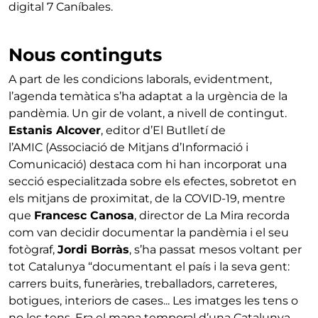
digital 7 Caníbales.
Nous continguts
A part de les condicions laborals, evidentment,
l’agenda temàtica s’ha adaptat a la urgència de la
pandèmia. Un gir de volant, a nivell de contingut.
Estanis Alcover
, editor d’El Butlletí de
l’AMIC (Associació de Mitjans d’Informació i
Comunicació) destaca com hi han incorporat una
secció especialitzada sobre els efectes, sobretot en
els mitjans de proximitat, de la COVID-19, mentre
que
Francesc Canosa
, director de La Mira recorda
com van decidir documentar la pandèmia i el seu
fotògraf,
Jordi Borràs
, s’ha passat mesos voltant per
tot Catalunya “documentant el país i la seva gent:
carrers buits, funeràries, treballadors, carreteres,
botigues, interiors de cases... Les imatges les tens o
no les tens. Era el mapa temporal d’una Catalunya