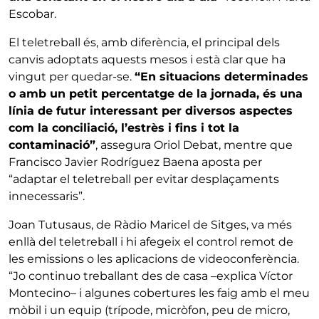
Escobar.
El teletreball és, amb diferència, el principal dels
canvis adoptats aquests mesos i està clar que ha
vingut per quedar-se.
“En situacions determinades
o amb un petit percentatge de la jornada, és una
línia de futur interessant per diversos aspectes
com la conciliació, l’estrès i fins i tot la
contaminació”
, assegura Oriol Debat, mentre que
Francisco Javier Rodríguez Baena aposta per
“adaptar el teletreball per evitar desplaçaments
innecessaris”.
Joan Tutusaus, de Ràdio Maricel de Sitges, va més
enllà del teletreball i hi afegeix el control remot de
les emissions o les aplicacions de videoconferència.
“Jo continuo treballant des de casa –explica Víctor
Montecino– i algunes cobertures les faig amb el meu
mòbil i un equip (trípode, micròfon, peu de micro,