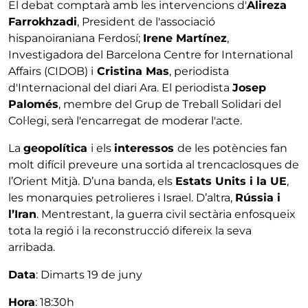
El debat comptarà amb les intervencions d'
Alireza
Farrokhzadi
, President de l'associació
hispanoiraniana Ferdosí;
Irene Martínez
,
Investigadora del Barcelona Centre for International
Affairs (CIDOB) i
Cristina Mas
, periodista
d'Internacional del diari Ara. El periodista
Josep
Palomés
, membre del Grup de Treball Solidari del
Col·legi, serà l'encarregat de moderar l'acte.
La
geopolítica
i els
interessos
de les potències fan
molt difícil preveure una sortida al trencaclosques de
l’Orient Mitjà. D’una banda, els
Estats Units i la UE
,
les monarquies petrolieres i Israel. D’altra,
Rússia i
l’Iran
. Mentrestant, la guerra civil sectària enfosqueix
tota la regió i la reconstrucció difereix la seva
arribada.
Data
: Dimarts 19 de juny
Hora
: 18:30h