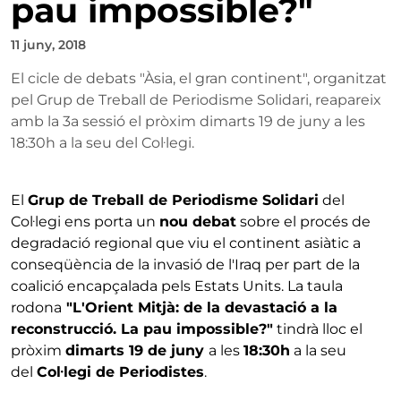
pau impossible?"
11 juny, 2018
El cicle de debats "Àsia, el gran continent", organitzat
pel Grup de Treball de Periodisme Solidari, reapareix
amb la 3a sessió el pròxim dimarts 19 de juny a les
18:30h a la seu del Col·legi.
El
Grup de Treball de Periodisme Solidari
del
Col·legi ens porta un
nou debat
sobre el procés de
degradació regional que viu el continent asiàtic a
conseqüència de la invasió de l'Iraq per part de la
coalició encapçalada pels Estats Units. La taula
rodona
"L'Orient Mitjà: de la devastació a la
reconstrucció. La pau impossible?"
tindrà lloc el
pròxim
dimarts 19 de juny
a les
18:30h
a la seu
del
Col·legi de Periodistes
.