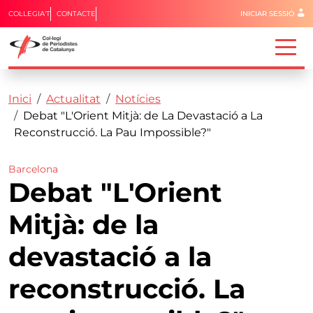
Menú del 
COL·LEGIA'T
CONTACTE
INICIAR SESSIÓ
Capçalera
Fil d'ariadna
Vés al contingut
Inici
Actualitat
Notícies
Debat "L'Orient Mitjà: de La Devastació a La
Reconstrucció. La Pau Impossible?"
Barcelona
Debat "L'Orient
Mitjà: de la
devastació a la
reconstrucció. La