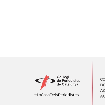
N
CO
BO
A
#LaCasaDelsPeriodistes
AC