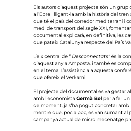
Els autors d’aquest projecte són un grup de
a l’Ebre i lligant-la amb la història del tr
que té el país del corredor mediterrani i 
medi de transport del segle XXI, fomentarà 
documental explicarà, en definitiva, les ca
que pateix Catalunya respecte del País Val
L’eix central de “
Desconnectats”
és la co
d’aquest any a Amposta, i també es compt
en el tema. L’assistència a aquesta confe
que ofereix el Verkami.
El projecte del documental es va gestar al 
amb l’economista
Germà Bel
per a fer un
de moment, ja s’ha pogut concretar amb 
mentre que, poc a poc, es van sumant al 
campanya actual de micro mecenatge preté