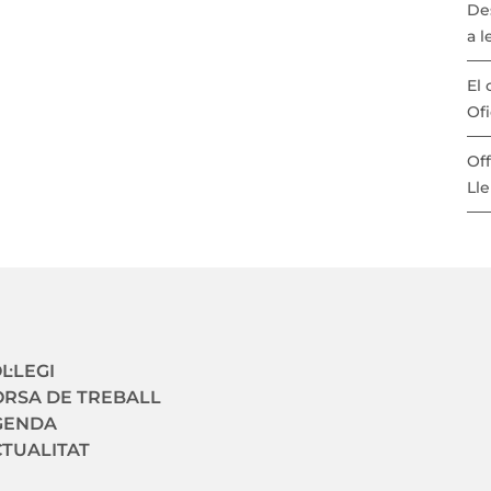
De
a l
El 
Ofi
Off
Lle
avegació secundaria
L·LEGI
RSA DE TREBALL
GENDA
TUALITAT