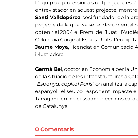
L’equip de professionals del projecte està 
entrevistador en aquest projecte, mentre q
Santi Valldepérez
, soci fundador de la 
projecte de la qual va ser el documental
obtenir el 2004 el Premi del Jurat i l’Audi
Columbia Gorge al Estats Units. L’equi
Jaume Moya
, llicenciat en Comunicació A
il•lustradora.
Germà Be
l, doctor en Economia per la Uni
de la situació de les infraestructures a Cat
“Espanya, capital París
” on analitza la cap
espanyol i el seu corresponent impacte en 
Tarragona en les passades eleccions catal
de Catalunya.
0 Comentaris