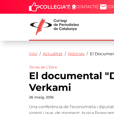
COL·LEGIA'T
CONTACTE
CO
Capçalera
Fil d'ariadna
Vés al contingut
Inici
Actualitat
Notícies
El Documen
Terres de L'Ebre
El documental "
Verkami
26 maig, 2016
Una conferència de l’economista i diputat
vinent i que, de moment, busca finançam