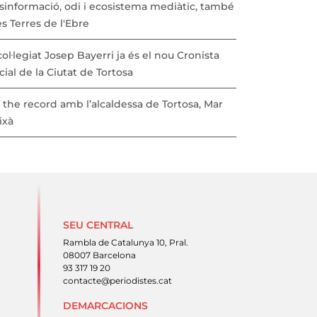
sinformació, odi i ecosistema mediàtic, també
es Terres de l'Ebre
col·legiat Josep Bayerri ja és el nou Cronista
cial de la Ciutat de Tortosa
 the record amb l’alcaldessa de Tortosa, Mar
ixà
SEU CENTRAL
Rambla de Catalunya 10, Pral.
08007 Barcelona
93 317 19 20
contacte@periodistes.cat
DEMARCACIONS