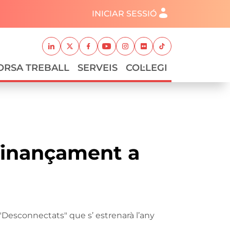
Menú del compte d'usuari
INICIAR SESSIÓ
Xarxes socials
Linkedin
Twitter
Facebook
Youtube
Instagram
Flickr
TikTok
ORSA TREBALL
SERVEIS
COL·LEGI
finançament a
Desconnectats" que s’ estrenarà l’any