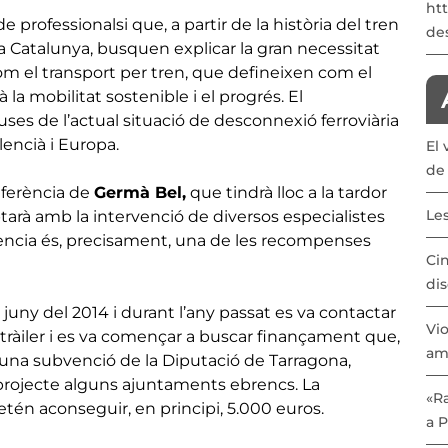
ht
 professionalsi que, a partir de la història del tren
de
en a Catalunya, busquen explicar la gran necessitat
com el transport per tren, que defineixen com el
la mobilitat sostenible i el progrés. El
uses de l’actual situació de desconnexió ferroviària
encià i Europa.
El 
de 
nferència de
Germà Bel,
que tindrà lloc a la tardor
Les
arà amb la intervenció de diversos especialistes
rència és, precisament, una de les recompenses
Cin
dis
juny del 2014 i durant l’any passat es va contactar
Vio
 tràiler i es va començar a buscar finançament que,
am
una subvenció de la Diputació de Tarragona,
projecte alguns ajuntaments ebrencs. La
«Ra
n aconseguir, en principi, 5.000 euros.
a 