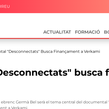
RREU
Navegació principal
ACTUALITAT
FORMACIÓ
B
tal "Desconnectats" Busca Finançament a Verkami
Desconnectats" busca 
 ebrenc Germà Bel serà el tema central del documental "
ent a Verkami.