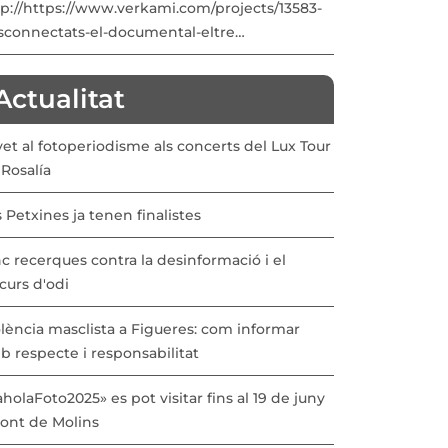
tp://https://www.verkami.com/projects/13583-
sconnectats-el-documental-eltre…
Actualitat
vet al fotoperiodisme als concerts del Lux Tour
Rosalía
 Petxines ja tenen finalistes
c recerques contra la desinformació i el
curs d'odi
lència masclista a Figueres: com informar
b respecte i responsabilitat
holaFoto2025» es pot visitar fins al 19 de juny
Pont de Molins