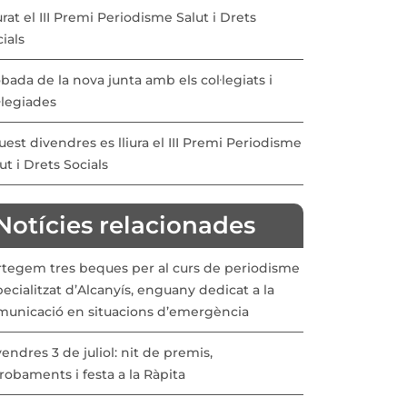
urat el III Premi Periodisme Salut i Drets
ials
bada de la nova junta amb els col·legiats i
·legiades
est divendres es lliura el III Premi Periodisme
ut i Drets Socials
Notícies relacionades
rtegem tres beques per al curs de periodisme
ecialitzat d’Alcanyís, enguany dedicat a la
municació en situacions d’emergència
endres 3 de juliol: nit de premis,
robaments i festa a la Ràpita