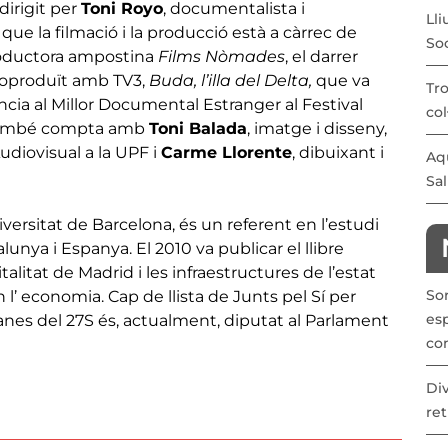
dirigit per
Toni Royo
, documentalista i
Lli
ue la filmació i la producció està a càrrec de
Soc
productora ampostina
Films Nòmades
, el darrer
 coproduït amb TV3,
Buda, l’illa del Delta,
que va
Tro
ència al Millor Documental Estranger al Festival
col
p també compta amb
Toni Balada
, imatge i disseny,
udiovisual a la UPF i
Carme Llorente
, dibuixant i
Aqu
Sal
versitat de Barcelona, és un referent en l’estudi
alunya i Espanya. El 2010 va publicar el llibre
italitat de Madrid i les infraestructures de l’estat
So
l’ economia. Cap de llista de Junts pel Sí per
esp
anes del 27S és, actualment, diputat al Parlament
co
Div
ret