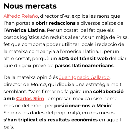
Nous mercats
Alfredo Relaño
, director d’
As
, explica les raons que
l’han portat a
obrir redaccions
a diversos països de
l’
Amèrica Llatina
. Per un costat, pel fet que els
costos logístics són reduïts al ser
As
un mitjà de Prisa,
fet que comporta poder utilitzar locals i redacció de
la mateixa companyia a l’Amèrica Llatina. I, per un
altre costat, perquè un
40% del trànsit web
del diari
que dirigeix prové de
països llatinoamericans
.
De la mateixa opinió és
Juan Ignacio Gallardo
,
director de
Marca
, qui dibuixa una estratègia molt
semblant. “Vam firmar no fa gaire una
col·laboració
amb
Carlos Slim
–empresari mexicà i sisè home
més ric del món– per
posicionar-nos a Mèxic
”.
Segons les dades del propi mitjà, en dos mesos
s’han triplicat els resultats econòmics
en aquell
país.