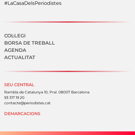
#LaCasaDelsPeriodistes
Navegació secundaria
COL·LEGI
BORSA DE TREBALL
AGENDA
ACTUALITAT
SEU CENTRAL
Rambla de Catalunya 10, Pral. 08007 Barcelona
93 317 19 20
contacte@periodistes.cat
DEMARCACIONS
Peu