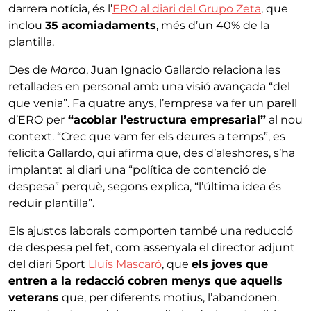
darrera notícia, és l’
ERO al diari del Grupo Zeta
, que
inclou
35 acomiadaments
, més d’un 40% de la
plantilla.
Des de
Marca
, Juan Ignacio Gallardo relaciona les
retallades en personal amb una visió avançada “del
que venia”. Fa quatre anys, l’empresa va fer un parell
d’ERO per
“acoblar l’estructura empresarial”
al nou
context. “Crec que vam fer els deures a temps”, es
felicita Gallardo, qui afirma que, des d’aleshores, s’ha
implantat al diari una “política de contenció de
despesa” perquè, segons explica, “l’última idea és
reduir plantilla”.
Els ajustos laborals comporten també una reducció
de despesa pel fet, com assenyala el director adjunt
del diari Sport
Lluís Mascaró
, que
els joves que
entren a la redacció cobren menys que aquells
veterans
que, per diferents motius, l’abandonen.