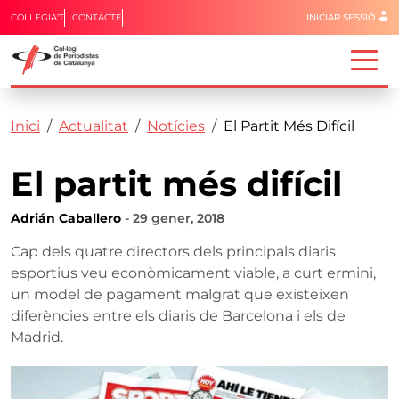
Menú del 
COL·LEGIA'T
CONTACTE
INICIAR SESSIÓ
Capçalera
Fil d'ariadna
Vés al contingut
Inici
Actualitat
Notícies
El Partit Més Difícil
El partit més difícil
Adrián Caballero
- 29 gener, 2018
Cap dels quatre directors dels principals diaris
esportius veu econòmicament viable, a curt ermini,
un model de pagament malgrat que existeixen
diferències entre els diaris de Barcelona i els de
Madrid.