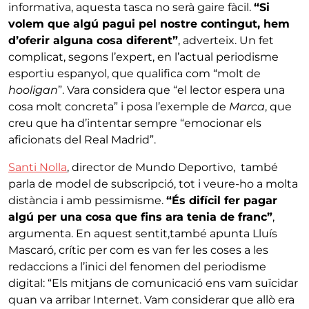
informativa, aquesta tasca no serà gaire fàcil.
“Si
volem que algú pagui pel nostre contingut, hem
d’oferir alguna cosa diferent”
, adverteix. Un fet
complicat, segons l’expert, en l’actual periodisme
esportiu espanyol, que qualifica com “molt de
hooligan
”. Vara considera que “el lector espera una
cosa molt concreta” i posa l’exemple de
Marca
, que
creu que ha d’intentar sempre “emocionar els
aficionats del Real Madrid”.
Santi Nolla
, director de Mundo Deportivo, també
parla de model de subscripció, tot i veure-ho a molta
distància i amb pessimisme.
“És difícil fer pagar
algú per una cosa que fins ara tenia de franc”
,
argumenta. En aquest sentit,també apunta Lluís
Mascaró, crític per com es van fer les coses a les
redaccions a l’inici del fenomen del periodisme
digital: “Els mitjans de comunicació ens vam suïcidar
quan va arribar Internet. Vam considerar que allò era