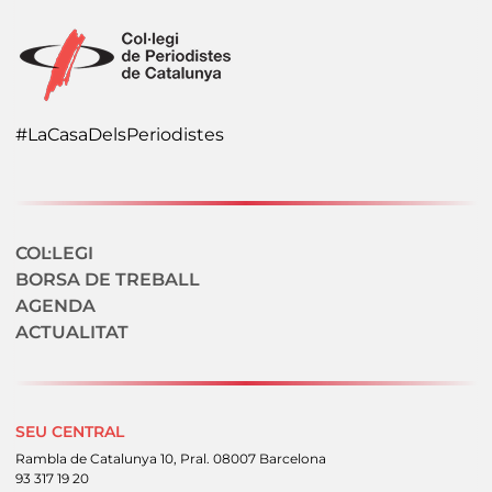
#LaCasaDelsPeriodistes
Navegació secundaria
COL·LEGI
BORSA DE TREBALL
AGENDA
ACTUALITAT
SEU CENTRAL
Rambla de Catalunya 10, Pral. 08007 Barcelona
93 317 19 20