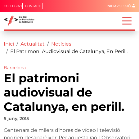
Menú del 
COL·LEGIA'T
CONTACTE
INICIAR SESSIÓ
Capçalera
Fil d'ariadna
Vés al contingut
Inici
Actualitat
Notícies
El Patrimoni Audiovisual de Catalunya, En Perill.
Barcelona
El patrimoni
audiovisual de
Catalunya, en perill.
5 juny, 2015
Centenars de milers d’hores de vídeo i televisió
podrien desaparèixer. Per aquesta raó, l’Observatori