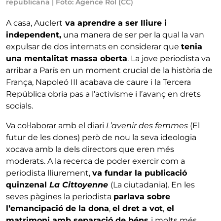
republicana | Foto: Agence Rol (CC)
A casa, Auclert
va aprendre a ser lliure i
independent,
una manera de ser per la qual la van
expulsar de dos internats en considerar que
tenia
una mentalitat massa oberta
. La jove periodista va
arribar a París en un moment crucial de la història de
França, Napoleó III acabava de caure i la Tercera
República obria pas a l’activisme i l’avanç en drets
socials.
Va col·laborar amb el diari
L’avenir des femmes
(El
futur de les dones) però de nou la seva ideologia
xocava amb la dels directors que eren més
moderats. A la recerca de poder exercir com a
periodista lliurement,
va fundar la publicació
quinzenal
La Cittoyenne
(La ciutadania). En les
seves pàgines la periodista
parlava sobre
l’emancipació de la dona
,
el dret a vot
,
el
matrimoni amb separació de béns
i molts més