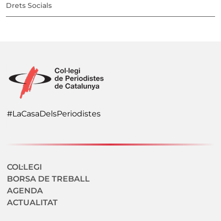
Drets Socials
#LaCasaDelsPeriodistes
Navegació secundaria
COL·LEGI
BORSA DE TREBALL
AGENDA
ACTUALITAT