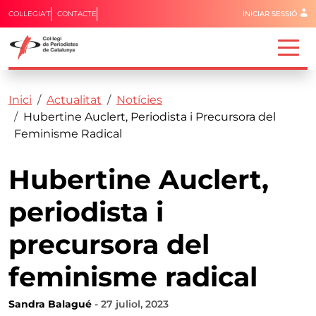
Menú del 
COL·LEGIA'T
CONTACTE
INICIAR SESSIÓ
Capçalera
Fil d'ariadna
Vés al contingut
Inici
Actualitat
Notícies
Hubertine Auclert, Periodista i Precursora del
Feminisme Radical
Hubertine Auclert,
periodista i
precursora del
feminisme radical
Sandra Balagué
- 27 juliol, 2023