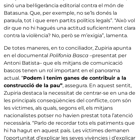
sinó una bel·ligerància editorial contra el món de
Batasuna. Que, per exemple, no se’ls donés la
paraula, tot i que eren partits polítics legals”. “Això vol
dir que no hi hagués una actitud suficientment clara
contra la violència? No, però se m’exigia”, lamenta.
De totes maneres, en to conciliador, Zupiria apunta
en el documental
Polifonia Basca
–presentat per
Antoni Batista– que els mitjans de comunicació
bascos tenen un rol important en el panorama
actual. “
Podem i tenim ganes de contribuir a la
construcció de la pau”
, assegura. En aquest sentit,
Zupiria destaca la necessitat de centrar-se en una de
les principals conseqüències del conflicte, com són
les víctimes, als quals, segons ell, els mitjans
nacionalistes potser no havien prestat tota l’atenció
necessària. “Parlo de recordar tots els patiments que
hi ha hagut en aquest país. Les víctimes demanen
l’oportunitat d’explicar les seves vivències i d’explicar