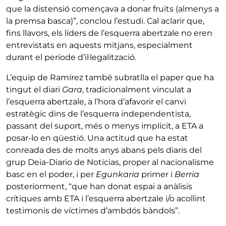
que la distensió començava a donar fruits (almenys a
la premsa basca)”, conclou l’estudi. Cal aclarir que,
fins llavors, els líders de l’esquerra abertzale no eren
entrevistats en aquests mitjans, especialment
durant el període d’il·legalització.
L’equip de Ramírez també subratlla el paper que ha
tingut el diari
Gara
, tradicionalment vinculat a
l’esquerra abertzale, a l’hora d’afavorir el canvi
estratègic dins de l’esquerra independentista,
passant del suport, més o menys implícit, a ETA a
posar-lo en qüestió. Una actitud que ha estat
conreada des de molts anys abans pels diaris del
grup Deia-Diario de Noticias, proper al nacionalisme
basc en el poder, i per
Egunkaria
primer i
Berria
posteriorment, “que han donat espai a anàlisis
crítiques amb ETA i l’esquerra abertzale i/o acollint
testimonis de víctimes d’ambdós bàndols”.