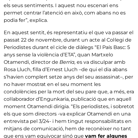
els seus sentiments. I aquest nou escenari ens
permet centrar l’atenció en això, com abans no es
podia fer”, explica.
En aquest sentit, és representatiu el que va passar el
passat 22 de novembre, durant un acte al Col·legi de
Periodistes durant el cicle de diàlegs “El País Basc: 5
anys sense la violència d’ETA”, quan Martxelo
Otamendi, director de
Berria,
es va disculpar amb
Rosa Lluch, filla d’Ernest Lluch –de qui el dia abans
s’havien complert setze anys del seu assassinat–, per
no haver mostrat en el seu moment les
condolències per la mort del seu pare que, a més, era
col·laborador d’Engunkaria, publicació que en aquell
moment Otamendi dirigia. “Els periodistes, i sobretot
els que som directors -va explicar Otamendi en una
entrevista pel 3/24- i hem tingut responsabilitats en
mitjans de comunicació, hem de reconèixer no tant
que ens vam equivocar sinó que
vam fer algunes