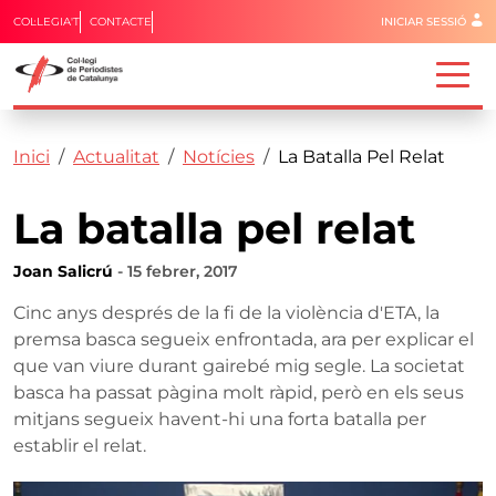
Menú del 
COL·LEGIA'T
CONTACTE
INICIAR SESSIÓ
Capçalera
Fil d'ariadna
Vés al contingut
Inici
Actualitat
Notícies
La Batalla Pel Relat
La batalla pel relat
Joan Salicrú
- 15 febrer, 2017
Cinc anys després de la fi de la violència d'ETA, la
premsa basca segueix enfrontada, ara per explicar el
que van viure durant gairebé mig segle. La societat
basca ha passat pàgina molt ràpid, però en els seus
mitjans segueix havent-hi una forta batalla per
establir el relat.