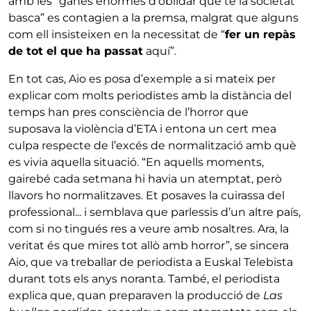
amb les “ganes enormes d’oblidar que té la societat
basca” es contagien a la premsa, malgrat que alguns
com ell insisteixen en la necessitat de “
fer un repàs
de tot el que ha passat
aquí”.
En tot cas, Aio es posa d’exemple a si mateix per
explicar com molts periodistes amb la distància del
temps han pres consciència de l’horror que
suposava la violència d’ETA i entona un cert mea
culpa respecte de l’excés de normalització amb què
es vivia aquella situació. “En aquells moments,
gairebé cada setmana hi havia un atemptat, però
llavors ho normalitzaves. Et posaves la cuirassa del
professional... i semblava que parlessis d’un altre país,
com si no tingués res a veure amb nosaltres. Ara, la
veritat és que mires tot allò amb horror”, se sincera
Aio, que va treballar de periodista a Euskal Telebista
durant tots els anys noranta. També, el periodista
explica que, quan preparaven la producció de
Las