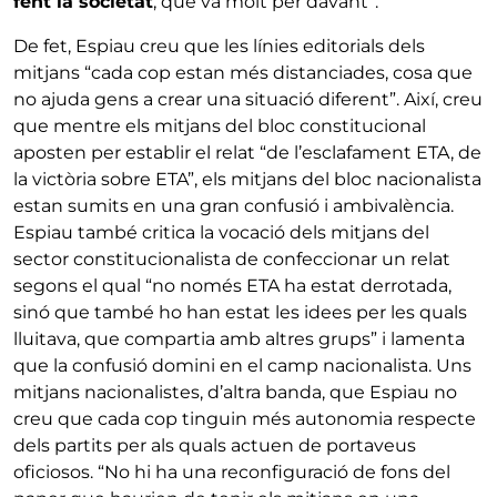
fent la societat
, que va molt per davant”.
De fet, Espiau creu que les línies editorials dels
mitjans “cada cop estan més distanciades, cosa que
no ajuda gens a crear una situació diferent”. Així, creu
que mentre els mitjans del bloc constitucional
aposten per establir el relat “de l’esclafament ETA, de
la victòria sobre ETA”, els mitjans del bloc nacionalista
estan sumits en una gran confusió i ambivalència.
Espiau també critica la vocació dels mitjans del
sector constitucionalista de confeccionar un relat
segons el qual “no només ETA ha estat derrotada,
sinó que també ho han estat les idees per les quals
lluitava, que compartia amb altres grups” i lamenta
que la confusió domini en el camp nacionalista. Uns
mitjans nacionalistes, d’altra banda, que Espiau no
creu que cada cop tinguin més autonomia respecte
dels partits per als quals actuen de portaveus
oficiosos. “No hi ha una reconfiguració de fons del