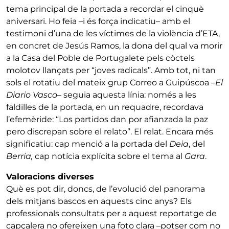
tema principal de la portada a recordar el cinquè
aniversari. Ho feia –i és força indicatiu– amb el
testimoni d’una de les víctimes de la violència d’ETA,
en concret de Jesús Ramos, la dona del qual va morir
a la Casa del Poble de Portugalete pels còctels
molotov llançats per “joves radicals”. Amb tot, ni tan
sols el rotatiu del mateix grup Correo a Guipúscoa –
El
Diario Vasco
– seguia aquesta línia: només a les
faldilles de la portada, en un requadre, recordava
l’efemèride: “Los partidos dan por afianzada la paz
pero discrepan sobre el relato”. El relat. Encara més
significatiu: cap menció a la portada del
Deia
, del
Berria,
cap notícia explícita sobre el tema al
Gara
.
Valoracions diverses
Què es pot dir, doncs, de l’evolució del panorama
dels mitjans bascos en aquests cinc anys? Els
professionals consultats per a aquest reportatge de
capçalera no ofereixen una foto clara –potser com no