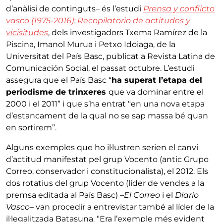
d’anàlisi de continguts– és l’estudi
Prensa y conflicto
vasco (1975-2016): Recopilatorio de actitudes y
vicisitudes
, dels investigadors Txema Ramírez de la
Piscina, Imanol Murua i Petxo Idoiaga, de la
Universitat del País Basc, publicat a Revista Latina de
Comunicación Social, el passat octubre. L’estudi
assegura que el País Basc “
ha superat l’etapa del
periodisme de trinxeres
que va dominar entre el
2000 i el 2011” i que s’ha entrat “en una nova etapa
d’estancament de la qual no se sap massa bé quan
en sortirem”.
Alguns exemples que ho il·lustren serien el canvi
d’actitud manifestat pel grup Vocento (antic Grupo
Correo, conservador i constitucionalista), el 2012. Els
dos rotatius del grup Vocento (líder de vendes a la
premsa editada al País Basc) –
El Correo
i el
Diario
Vasco
– van procedir a entrevistar també al líder de la
il·legalitzada Batasuna. “Era l’exemple més evident