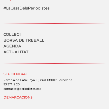
#LaCasaDelsPeriodistes
Navegació secundaria
COL·LEGI
BORSA DE TREBALL
AGENDA
ACTUALITAT
SEU CENTRAL
Rambla de Catalunya 10, Pral. 08007 Barcelona
93 317 19 20
contacte@periodistes.cat
DEMARCACIONS