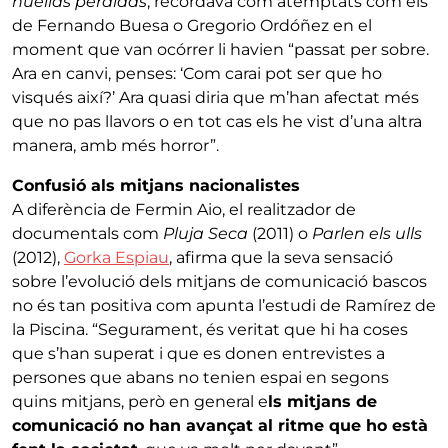
huellas perdidas
, recordava com atemptats com els
de Fernando Buesa o Gregorio Ordóñez en el
moment que van ocórrer li havien “passat per sobre.
Ara en canvi, penses: ‘Com carai pot ser que ho
visqués així?’ Ara quasi diria que m’han afectat més
que no pas llavors o en tot cas els he vist d’una altra
manera, amb més horror”.
Confusió als mitjans nacionalistes
A diferència de Fermin Aio, el realitzador de
documentals com
Pluja Seca
(2011) o
Parlen els ulls
(2012),
Gorka Espiau
, afirma que la seva sensació
sobre l’evolució dels mitjans de comunicació bascos
no és tan positiva com apunta l’estudi de Ramírez de
la Piscina. “Segurament, és veritat que hi ha coses
que s’han superat i que es donen entrevistes a
persones que abans no tenien espai en segons
quins mitjans, però en general e
ls mitjans de
comunicació no han avançat al ritme que ho està