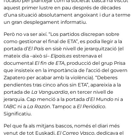
l’ocasió per plantejar com la societat basca ha viscut
aquest primer lustre en pau després de dècades
d’una situació absolutament angoixant i dur a terme
un gran desplegament informatiu.
Però no va ser així. “Los partidos discrepan sobre
como gestionar el final de ETA”, es podia llegir a la
portada d’
El País
en sisè nivell de jerarquització (el
mateix dia –això sí–
Elpais.es
estrenava el
documental
El fin de ETA
, producció del grup Prisa
que insisteix en la importància de l’acció del govern
Zapatero per acabar amb la violència). “Deberes
pendientes tras cinco años sin ETA”, apareixia a la
portada de
La Vanguardia
, en tercer nivell de
jerarquia. Cap menció a la portada d’
El Mundo
ni a
l’
ABC
ni a
La Razón
. Tampoc a
El Periódico
.
Significatiu.
Pel que fa als mitjans bascos, només el diari més
venut de tot Euskadi,
El Correo Vasco
, dedicava el