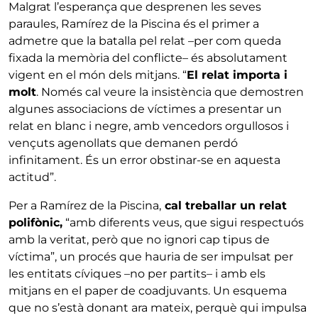
Malgrat l’esperança que desprenen les seves
paraules, Ramírez de la Piscina és el primer a
admetre que la batalla pel relat –per com queda
fixada la memòria del conflicte– és absolutament
vigent en el món dels mitjans. “
El relat importa i
molt
. Només cal veure la insistència que demostren
algunes associacions de víctimes a presentar un
relat en blanc i negre, amb vencedors orgullosos i
vençuts agenollats que demanen perdó
infinitament. És un error obstinar-se en aquesta
actitud”.
Per a Ramírez de la Piscina,
cal treballar un relat
polifònic,
“amb diferents veus, que sigui respectuós
amb la veritat, però que no ignori cap tipus de
víctima”, un procés que hauria de ser impulsat per
les entitats cíviques –no per partits– i amb els
mitjans en el paper de coadjuvants. Un esquema
que no s’està donant ara mateix, perquè qui impulsa