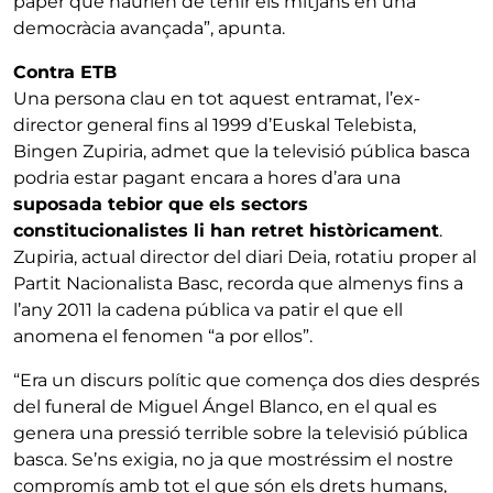
paper que haurien de tenir els mitjans en una
democràcia avançada”, apunta.
Contra ETB
Una persona clau en tot aquest entramat, l’ex-
director general fins al 1999 d’Euskal Telebista,
Bingen Zupiria, admet que la televisió pública basca
podria estar pagant encara a hores d’ara una
suposada tebior que els sectors
constitucionalistes li han retret històricament
.
Zupiria, actual director del diari Deia, rotatiu proper al
Partit Nacionalista Basc, recorda que almenys fins a
l’any 2011 la cadena pública va patir el que ell
anomena el fenomen “a por ellos”.
“Era un discurs polític que comença dos dies després
del funeral de Miguel Ángel Blanco, en el qual es
genera una pressió terrible sobre la televisió pública
basca. Se’ns exigia, no ja que mostréssim el nostre
compromís amb tot el que són els drets humans,