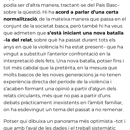
podia ser d’altra manera, tractant-se del País Basc–
sobre la qüestió. Hi ha
acord a parlar d’una certa
normalització
, de la mateixa manera que passa en el
conjunt de la societat basca, però també hi ha veus
que admeten que
s’està iniciant una nova batalla
–la del relat
, sobre què ha passat durant tots els
anys en què la violència hi ha estat present– que ha
vingut a substituir l’anterior confrontació en la
interpretació dels fets. Una nova batalla, potser fins i
tot més cabdal que la pretèrita, en la mesura que
molts bascos de les noves generacions ja no tenen
experiència directa del període de la violència i
s’acaben formant una opinió a partir d’algun dels
relats circulants, més que no pas a partir d’uns
debats pràcticament inexistents en l’àmbit familiar,
on ha esdevingut un tema del passat a no remenar.
Potser qui dibuixa un panorama més optimista –tot i
que amb l’aval de les dades i el treball sistemàtic