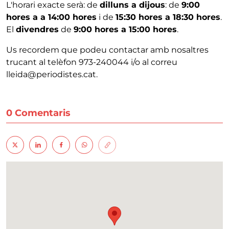
L'horari exacte serà: de
dilluns a dijous
: de
9:00
hores a a 14:00 hores
i de
15:30 hores a 18:30 hores
.
El
divendres
de
9:00 hores a 15:00 hores
.
Us recordem que podeu contactar amb nosaltres
trucant al telèfon 973-240044 i/o al correu
lleida@periodistes.cat.
0 Comentaris