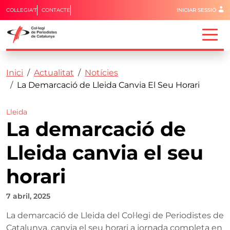
Menú del 
COL·LEGIA'T
CONTACTE
INICIAR SESSIÓ
Capçalera
Fil d'ariadna
Vés al contingut
Inici
Actualitat
Notícies
La Demarcació de Lleida Canvia El Seu Horari
Lleida
La demarcació de
Lleida canvia el seu
horari
7 abril, 2025
La demarcació de Lleida del Col·legi de Periodistes de
Catalunya, canvia el seu horari a jornada completa en