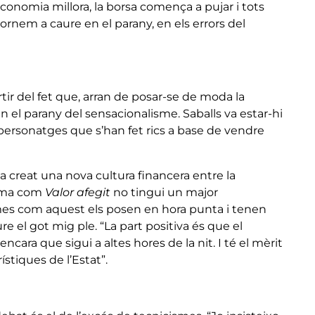
’economia millora, la borsa comença a pujar i tots
rnem a caure en el parany, en els errors del
tir del fet que, arran de posar-se de moda la
 el parany del sensacionalisme. Saballs va estar-hi
e personatges que s’han fet rics a base de vendre
ha creat una nova cultura financera entre la
rama com
Valor afegit
no tingui un major
mes com aquest els posen en hora punta i tenen
re el got mig ple. “La part positiva és que el
cara que sigui a altes hores de la nit. I té el mèrit
stiques de l’Estat”.