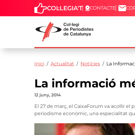
COL·LEGIA'T
CONTACTE
CO
Capçalera
Fil d'ariadna
Vés al contingut
Inici
Actualitat
Notícies
La Informac
La informació m
12 juny, 2014
El 27 de març, el CaixaForum va acollir el p
periodisme econòmic, una especialitat que