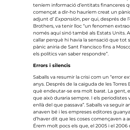
teníem informació d’entitats financeres qu
començat a dir-ho hauríem creat un pànic
adjunt d’
Expansión
, per qui, després de 
Brothers, va tenir lloc “un fenomen extrao
només aquí sinó també als Estats Units. A 
callar perquè hi havia la sensació que tot 
pànic aniria de Sant Francisco fins a Mosc
els polítics van saber respondre”.
Errors i silencis
Saballs va resumir la crisi com un “error 
anys. Després de la caiguda de les Torres
què endeutar-se era molt barat. La gent, el
que això duraria sempre. I els periodiste
enllà del que passava”. Saballs va seguir am
anaven bé i les empreses editores guanya
d’haver dit que les coses començaven a 
Érem molt pocs els que, el 2005 i el 2006 