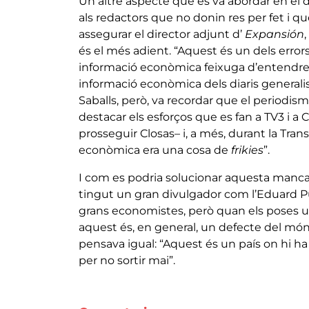
Un altre aspecte que es va abordar en el d
als redactors que no donin res per fet i q
assegurar el director adjunt d’
Expansión
és el més adient. “Aquest és un dels erro
informació econòmica feixuga d’entendre. A
informació econòmica dels diaris generalis
Saballs, però, va recordar que el periodis
destacar els esforços que es fan a TV3 i a 
prosseguir Closas– i, a més, durant la Trans
econòmica era una cosa de
frikies
”.
I com es podria solucionar aquesta manca
tingut un gran divulgador com l’Eduard Pu
grans economistes, però quan els poses un
aquest és, en general, un defecte del món 
pensava igual: “Aquest és un país on hi
per no sortir mai”.