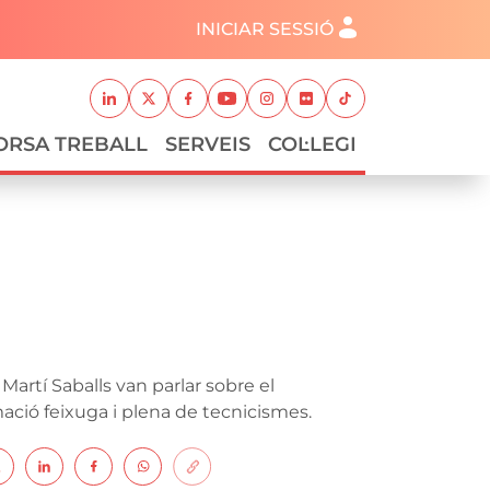
Menú del compte d'usuari
INICIAR SESSIÓ
Xarxes socials
Linkedin
Twitter
Facebook
Youtube
Instagram
Flickr
TikTok
ORSA TREBALL
SERVEIS
COL·LEGI
 Martí Saballs van parlar sobre el
ació feixuga i plena de tecnicismes.