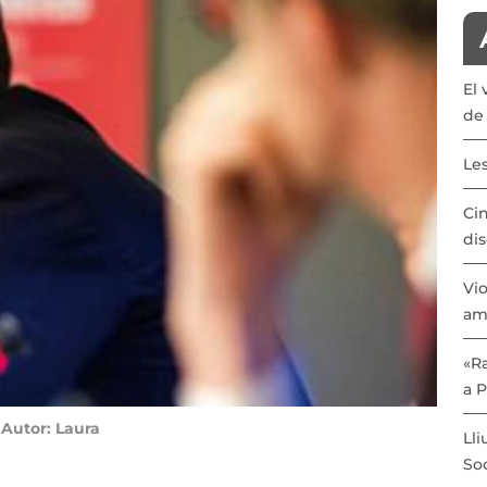
El 
de 
Les
Cin
dis
Vio
am
«Ra
a 
Autor: Laura
Lli
Soc