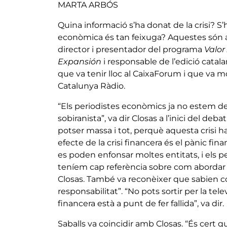
MARTA ARBÓS
Quina informació s’ha donat de la crisi? 
econòmica és tan feixuga? Aquestes són a
director i presentador del programa
Valor
Expansión
i responsable de l’edició catal
que va tenir lloc al CaixaForum i que va 
Catalunya Ràdio.
“Els periodistes econòmics ja no estem d
sobiranista”, va dir Closas a l’inici del d
potser massa i tot, perquè aquesta crisi ha
efecte de la crisi financera és el pànic fina
es poden enfonsar moltes entitats, i els 
teníem cap referència sobre com abordar 
Closas. També va reconèixer que sabien co
responsabilitat”. “No pots sortir per la te
financera està a punt de fer fallida”, va dir.
Saballs va coincidir amb Closas. “És cert