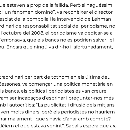
e estaven a prop de la fallida. Però si haguéssim
 i un fenomen dominó”, va reconèixer el director
l’esclat de la bombolla i la intervenció de Lehman
rdinari de responsabilitat social del periodisme, no
l’octubre del 2008, el periodisme va dedicar-se a
s’enfonsava, que els bancs no es podrien salvar i el
ou. Encara que ningú va dir-ho i, afortunadament,
extraordinari per part de tothom en els últims deu
 Bessones, va començar una política monetària en
s bancs, els polítics i periodistes es van creure
s vam ser incapaços d’esbrinar i preguntar-nos més
b l’autocrítica: “La publicitat i difusió dels mitjans
ven molts diners, però els periodistes no hauríem
anar malament i que s’havia d’anar amb compte?
dèiem el que estava venint”. Saballs espera que ara