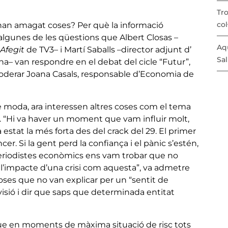
Tro
col
S’han amagat coses? Per què la informació
lgunes de les qüestions que Albert Closas –
Aqu
 Afegit
de TV3– i Martí Saballs –director adjunt d’
Sal
ana– van respondre en el debat del cicle “Futur”,
moderar Joana Casals, responsable d’Economia de
e moda, ara interessen altres coses com el tema
ebat. “Hi va haver un moment que vam influir molt,
 estat la més forta des del crack del 29. El primer
ncer. Si la gent perd la confiança i el pànic s’estén,
periodistes econòmics ens vam trobar que no
l’impacte d’una crisi com aquesta”, va admetre
ses que no van explicar per un “sentit de
levisió i dir que saps que determinada entitat
 que en moments de màxima situació de risc tots