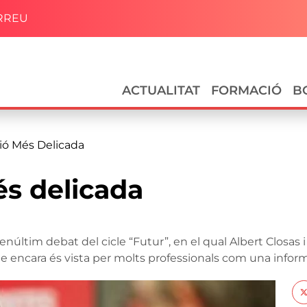
RREU
Navegació principal
ACTUALITAT
FORMACIÓ
B
ió Més Delicada
és delicada
enúltim debat del cicle “Futur”, en el qual Albert Closas i
 encara és vista per molts professionals com una inform