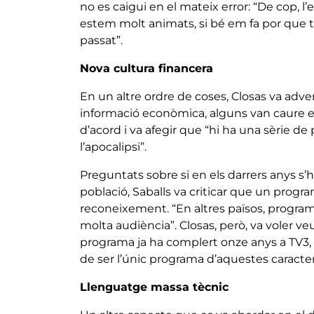
no es caigui en el mateix error: “De cop, l
estem molt animats, si bé em fa por que to
passat”.
Nova cultura financera
En un altre ordre de coses, Closas va adver
informació econòmica, alguns van caure en
d’acord i va afegir que “hi ha una sèrie d
l’apocalipsi”.
Preguntats sobre si en els darrers anys s’
població, Saballs va criticar que un prog
reconeixement. “En altres països, progra
molta audiència”. Closas, però, va voler veu
programa ja ha complert onze anys a TV3, en
de ser l’únic programa d’aquestes caracterí
Llenguatge massa tècnic