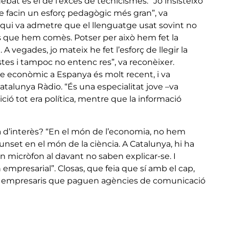
ebat és el de l’excés de tecnicismes. “Jo insisteixo
ue facin un esforç pedagògic més gran”, va
, qui va admetre que el llenguatge usat sovint no
rs que hem comès. Potser per això hem fet la
 vegades, jo mateix he fet l’esforç de llegir la
tes i tampoc no entenc res”, va reconèixer.
me econòmic a Espanya és molt recent, i va
Catalunya Ràdio. “És una especialitat jove –va
ició tot era política, mentre que la informació
 d’interès? “En el món de l’economia, no hem
nset en el món de la ciència. A Catalunya, hi ha
 micròfon al davant no saben explicar-se. I
empresarial”. Closas, que feia que sí amb el cap,
 ha empresaris que paguen agències de comunicació