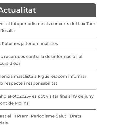
Actualitat
vet al fotoperiodisme als concerts del Lux Tour
Rosalía
 Petxines ja tenen finalistes
c recerques contra la desinformació i el
curs d'odi
lència masclista a Figueres: com informar
b respecte i responsabilitat
holaFoto2025» es pot visitar fins al 19 de juny
Pont de Molins
urat el III Premi Periodisme Salut i Drets
ials