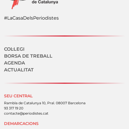
#LaCasaDelsPeriodistes
Navegació secundaria
COL·LEGI
BORSA DE TREBALL
AGENDA
ACTUALITAT
SEU CENTRAL
Rambla de Catalunya 10, Pral. 08007 Barcelona
93 317 19 20
contacte@periodistes.cat
DEMARCACIONS