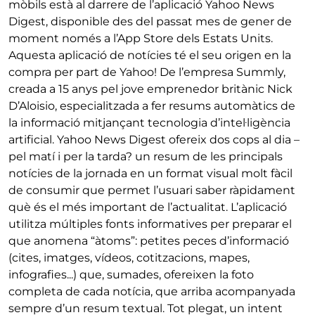
mòbils està al darrere de l’aplicació Yahoo News
Digest, disponible des del passat mes de gener de
moment només a l’App Store dels Estats Units.
Aquesta aplicació de notícies té el seu origen en la
compra per part de Yahoo! De l’empresa Summly,
creada a 15 anys pel jove emprenedor britànic Nick
D’Aloisio, especialitzada a fer resums automàtics de
la informació mitjançant tecnologia d’intel·ligència
artificial. Yahoo News Digest ofereix dos cops al dia –
pel matí i per la tarda? un resum de les principals
notícies de la jornada en un format visual molt fàcil
de consumir que permet l’usuari saber ràpidament
què és el més important de l’actualitat. L’aplicació
utilitza múltiples fonts informatives per preparar el
que anomena “àtoms”: petites peces d’informació
(cites, imatges, vídeos, cotitzacions, mapes,
infografies...) que, sumades, ofereixen la foto
completa de cada notícia, que arriba acompanyada
sempre d’un resum textual. Tot plegat, un intent