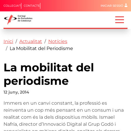
Menú del 
COL·LEGIA'T
CONTACTE
INICIAR SESSIÓ
Capçalera
Fil d'ariadna
Vés al contingut
Inici
Actualitat
Notícies
La Mobilitat del Periodisme
La mobilitat del
periodisme
12 juny, 2014
Immers en un canvi constant, la professió es
reinventa un cop més pensant en un consum i una
realitat com és la dels dispositius mòbils. Ismael
Nafría, director d’Innovació Digital al Grup Godó i