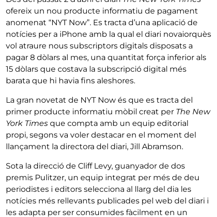
ofereix un nou producte informatiu de pagament
anomenat “NYT Now”. Es tracta d’una aplicació de
notícies per a iPhone amb la qual el diari novaiorquès
vol atraure nous subscriptors digitals disposats a
pagar 8 dòlars al mes, una quantitat força inferior als
15 dòlars que costava la subscripció digital més
barata que hi havia fins aleshores.
La gran novetat de NYT Now és que es tracta del
primer producte informatiu mòbil creat per
The New
York Times
que compta amb un equip editorial
propi, segons va voler destacar en el moment del
llançament la directora del diari, Jill Abramson.
Sota la direcció de Cliff Levy, guanyador de dos
premis Pulitzer, un equip integrat per més de deu
periodistes i editors selecciona al llarg del dia les
notícies més rellevants publicades pel web del diari i
les adapta per ser consumides fàcilment en un