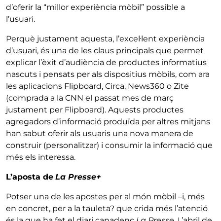
d’oferir la “millor experiència mòbil” possible a
l’usuari.
Perquè justament aquesta, l’excel·lent experiència
d’usuari, és una de les claus principals que permet
explicar l’èxit d’audiència de productes informatius
nascuts i pensats per als dispositius mòbils, com ara
les aplicacions Flipboard, Circa, News360 o Zite
(comprada a la CNN el passat mes de març
justament per Flipboard). Aquests productes
agregadors d’informació produïda per altres mitjans
han sabut oferir als usuaris una nova manera de
construir (personalitzar) i consumir la informació que
més els interessa.
L’aposta de
La Presse+
Potser una de les apostes per al món mòbil –i, més
en concret, per a la tauleta? que crida més l’atenció
és la que ha fet el diari canadenc
La Presse
. L’abril de