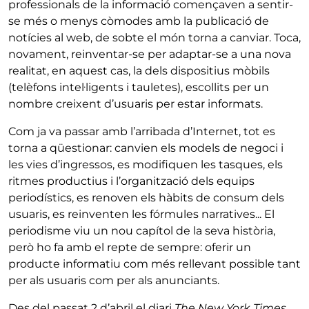
professionals de la informació començaven a sentir-
se més o menys còmodes amb la publicació de
notícies al web, de sobte el món torna a canviar. Toca,
novament, reinventar-se per adaptar-se a una nova
realitat, en aquest cas, la dels dispositius mòbils
(telèfons intel·ligents i tauletes), escollits per un
nombre creixent d’usuaris per estar informats.
Com ja va passar amb l’arribada d’Internet, tot es
torna a qüestionar: canvien els models de negoci i
les vies d’ingressos, es modifiquen les tasques, els
ritmes productius i l’organització dels equips
periodístics, es renoven els hàbits de consum dels
usuaris, es reinventen les fórmules narratives... El
periodisme viu un nou capítol de la seva història,
però ho fa amb el repte de sempre: oferir un
producte informatiu com més rellevant possible tant
per als usuaris com per als anunciants.
Des del passat 2 d’abril el diari
The New York Times