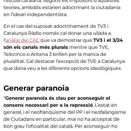
l’escola catalana. Segons els impulsors d’aquestes
teories, ambdós estarien adoctrinant la ciutadania
en l’ideari independentista.
En el cas del suposat adoctrinament de TV3 i
Catalunya Ràdio només cal donar una ullada a
l’
anàlisi del CAC
que va demostrar que
TV3 i el 3/24
són els canals més plurals
mentre que TVE,
Telecinco o Antena 3 brillen per la manca de
pluralitat. Cal destacar l’excepció de TVE a Catalunya
que dona veu a les diferents opcions ideològiques.
Generar paranoia
“
Generar paranoia és clau per aconseguir el
consens necessari per a la repressió
. L’estat en
general, i el neofranquisme del PP i el neofalangisme
de Ciutadans en particular, mai no ha acceptat de
bon grau l’oficialitat del català. Per aconseguir-ho