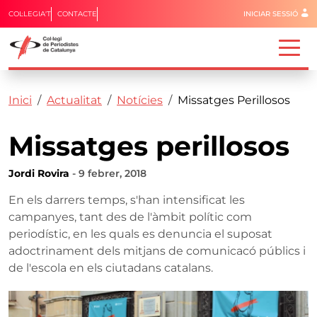
Menú del 
COL·LEGIA'T
CONTACTE
INICIAR SESSIÓ
Capçalera
Fil d'ariadna
Vés al contingut
Inici
Actualitat
Notícies
Missatges Perillosos
Missatges perillosos
Jordi Rovira
- 9 febrer, 2018
En els darrers temps, s'han intensificat les
campanyes, tant des de l'àmbit polític com
periodístic, en les quals es denuncia el suposat
adoctrinament dels mitjans de comunicacó públics i
de l'escola en els ciutadans catalans.