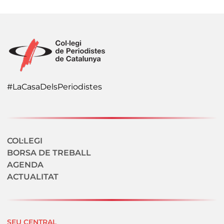
#LaCasaDelsPeriodistes
Navegació secundaria
COL·LEGI
BORSA DE TREBALL
AGENDA
ACTUALITAT
SEU CENTRAL