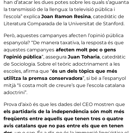
han d’atacar les dues potes sobre les quals s’aguanta
la transmissió de la llengua: la televisió pública i
l’escola” explica
Joan Ramon Resina
, catedràtic de
Literatura Comparada de la Universitat de Stanford.
Però, aquestes campanyes afecten l’opinió pública
espanyola? “De manera taxativa, la resposta és que
aquestes campanyes
afecten molt poc o gens
l’opinió pública
”, assegura
Juan Toharia
, catedràtic
de Sociologia. Sobre el teòric adoctrinament a les
escoles, afirma que “
és un dels tòpics que més
utilitza la premsa conservadora
”, si bé a l’espanyol
mitjà “li costa molt de creure’s que l’escola catalana
adoctrini”.
Prova d’això és que les dades del CEO mostren que
els partidaris de la independència són molt més
freqüents entre aquells que tenen tres o quatre
avis catalans que no pas entre els que en tenen
dos
, un o cap. És a dir, no és la immersió lingüística el