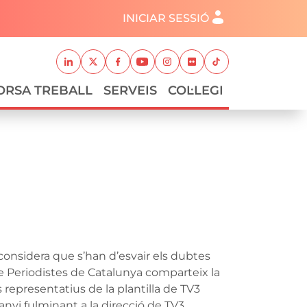
Menú del compte d'usuari
INICIAR SESSIÓ
Xarxes socials
Linkedin
Twitter
Facebook
Youtube
Instagram
Flickr
TikTok
ORSA TREBALL
SERVEIS
COL·LEGI
 considera que s’han d’esvair els dubtes
 de Periodistes de Catalunya comparteix la
representatius de la plantilla de TV3
canvi fulminant a la direcció de TV3.