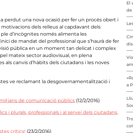
El 
de 
’ha perdut una nova ocasió per fer un procés obert i
Les
 motivacions dels relleus al capdavant dels
i ple d’incògnites només alimenta les
Cin
inici de mandat del professional que s’haurà de fer
dis
levisió pública en un moment tan delicat i complex
, i pel mateix sector audiovisual, en plena
Vio
s als canvis d’hàbits dels ciutadans i les noves
am
«Ra
istes ve reclamant la desgovernamentalització i
a 
Lli
 mitjans de comunicació públics
(12/2/2016)
Soc
 i plurals, professionals i al servei dels ciutadans,
Tro
col
tes crítics!
(23/2/2016)