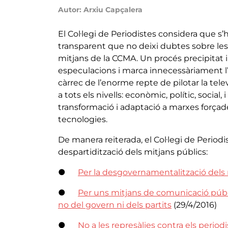
Autor: Arxiu Capçalera
El Col·legi de Periodistes considera que s
transparent que no deixi dubtes sobre les
mitjans de la CCMA. Un procés precipitat 
especulacions i marca innecessàriament l’
càrrec de l’enorme repte de pilotar la te
a tots els nivells: econòmic, polític, social
transformació i adaptació a marxes forçade
tecnologies.
De manera reiterada, el Col·legi de Period
despartidització dels mitjans públics:
●
Per la desgovernamentalització dels
●
Per uns mitjans de comunicació públics
no del govern ni dels partits
(29/4/2016)
●
No a les represàlies contra els periodis