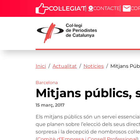
COL·LEGIA'T
CONTACTE
CO
Capçalera
Fil d'ariadna
Vés al contingut
Inici
Actualitat
Notícies
Mitjans Púb
Barcelona
Mitjans públics, 
15 març, 2017
Els mitjans públics són un servei essencia
que planen sobre l’elecció dels seus direc
sorpresa i la decepció de nombrosos col·l
(
Comitè d’Empresa i Consell Professional
)