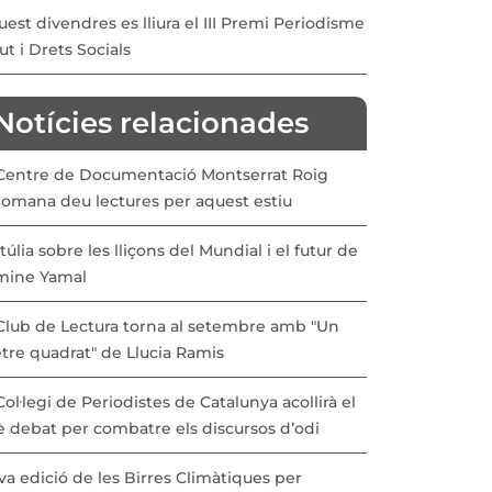
est divendres es lliura el III Premi Periodisme
ut i Drets Socials
Notícies relacionades
 Centre de Documentació Montserrat Roig
comana deu lectures per aquest estiu
túlia sobre les lliçons del Mundial i el futur de
mine Yamal
 Club de Lectura torna al setembre amb "Un
tre quadrat" de Llucia Ramis
Col·legi de Periodistes de Catalunya acollirà el
è debat per combatre els discursos d’odi
a edició de les Birres Climàtiques per