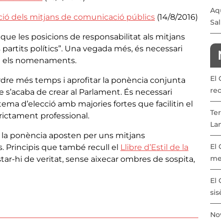
Aqu
ió dels mitjans de comunicació públics
(14/8/2016)
Sal
que les posicions de responsabilitat als mitjans
partits polítics”. Una vegada més, és necessari
en els nomenaments.
El
erdre més temps i aprofitar la ponència conjunta
re
e s’acaba de crear al Parlament. És necessari
istema d’elecció amb majories fortes que facilitin el
Ter
trictament professional.
La
à la ponència aposten per uns mitjans
El
s. Principis que també recull el
Llibre d’Estil de la
me
ar-hi de veritat, sense aixecar ombres de sospita,
El 
sis
Nov