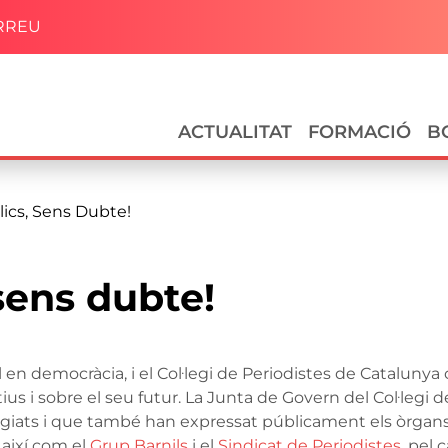
RREU
Navegació principal
ACTUALITAT
FORMACIÓ
B
lics, Sens Dubte!
sens dubte!
l en democràcia, i el Col·legi de Periodistes de Catalunya
tius i sobre el seu futur. La Junta de Govern del Col·legi
egiats i que també han expressat públicament els òrgans 
, així com el
Grup Barnils
i el
Sindicat de Periodistes
, pel 