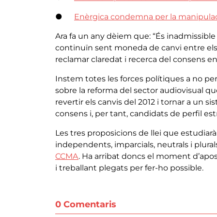
●
Enèrgica condemna per la manipulac
Ara fa un any dèiem que: “És inadmissible 
continuïn sent moneda de canvi entre els 
reclamar claredat i recerca del consens 
Instem totes les forces polítiques a no p
sobre la reforma del sector audiovisual qu
revertir els canvis del 2012 i tornar a un s
consens i, per tant, candidats de perfil es
Les tres proposicions de llei que estudiar
independents, imparcials, neutrals i plural
CCMA
. Ha arribat doncs el moment d’apost
i treballant plegats per fer-ho possible.​
0 Comentaris