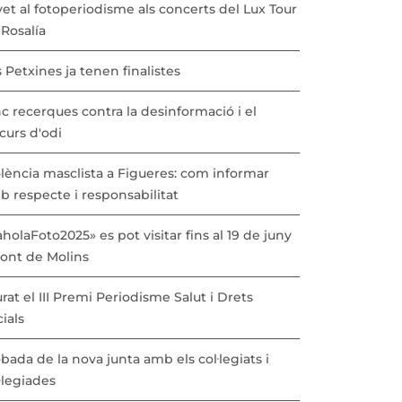
vet al fotoperiodisme als concerts del Lux Tour
Rosalía
 Petxines ja tenen finalistes
c recerques contra la desinformació i el
curs d'odi
lència masclista a Figueres: com informar
b respecte i responsabilitat
holaFoto2025» es pot visitar fins al 19 de juny
Pont de Molins
urat el III Premi Periodisme Salut i Drets
ials
bada de la nova junta amb els col·legiats i
·legiades