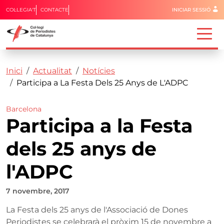
Menú del 
COL·LEGIA'T
CONTACTE
INICIAR SESSIÓ
Capçalera
Fil d'ariadna
Vés al contingut
Inici
Actualitat
Notícies
Participa a La Festa Dels 25 Anys de L'ADPC
Barcelona
Participa a la Festa
dels 25 anys de
l'ADPC
7 novembre, 2017
La Festa dels 25 anys de l'Associació de Dones
Periodistes se celebrarà el pròxim 15 de novembre a