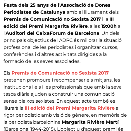
Festa dels 25 anys de l'Associació de Dones
Periodistes de Catalunya
amb el lliurament dels
Premis de Comunicació no Sexista 2017
i la
III
edició del Premi Margarita Rivière
, a les
19:00h
a
l'
Auditori del CaixaForum de Barcelona
. Un dels
principals objectius de l'ADPC és millorar la situació
professional de les periodistes i organitzar cursos,
conferències i d’altres activitats dirigides a la
formació de les seves associades.
Els
Premis de Comunicació no Sexista 2017
pretenen promoure i recompensar els mitjans, les
institucions i els i les professionals que amb la seva
tasca diària ajuden a construir una comunicació
sense biaixos sexistes. En aquest acte també es
lliurarà la
III edició del Premi Margarita Rivière
al
rigor periodístic amb visió de gènere, en memòria de
la periodista barcelonina
Margarita Rivière Martí
(Barcelona, 1944-2015). L'objectiu d'aquest premi és