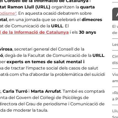
el Consell de la Informació de Catalunya
i
itat Ramon Llull (URLL)
organitzen la
quarta
iodisme"
. En aquesta ocasió debatrem sobre
ntal
, en una jornada que se celebrarà el
dimecres
tat de Comunicació de la
URLL
. El
El 
l de la Informació de Catalunya
i els
30 anys
de 
Les
virosa
, secretari general del Consell de la
có
, degà de la Facultat de Comunicació de la
URLL
.
Cin
per
experts en temes de salut mental i
dis
a de tractar l'impacte social dels casos de salut
trà com s'ha d'abordar la problemàtica del suïcidi
Vio
am
z
,
Carla Turró
i
Marta Arrufat
. També es comptarà
«Ra
unta del Govern del Col·legi de Psicòlegs de
a 
 directora del Grau de periodisme i Comunicació de
ada de moderar la taula.
Lli
Soc