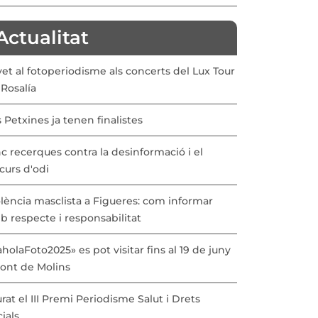
Actualitat
vet al fotoperiodisme als concerts del Lux Tour
Rosalía
 Petxines ja tenen finalistes
c recerques contra la desinformació i el
curs d'odi
lència masclista a Figueres: com informar
b respecte i responsabilitat
holaFoto2025» es pot visitar fins al 19 de juny
Pont de Molins
urat el III Premi Periodisme Salut i Drets
ials