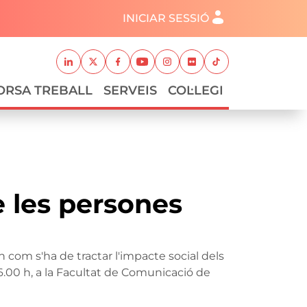
Menú del compte d'usuari
INICIAR SESSIÓ
Xarxes socials
Linkedin
Twitter
Facebook
Youtube
Instagram
Flickr
TikTok
ORSA TREBALL
SERVEIS
COL·LEGI
e les persones
 com s'ha de tractar l'impacte social dels
6.00 h, a la Facultat de Comunicació de