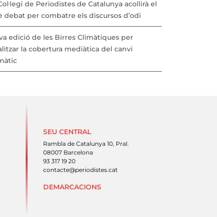
Col·legi de Periodistes de Catalunya acollirà el
è debat per combatre els discursos d’odi
a edició de les Birres Climàtiques per
litzar la cobertura mediàtica del canvi
màtic
SEU CENTRAL
Rambla de Catalunya 10, Pral.
08007 Barcelona
93 317 19 20
contacte@periodistes.cat
DEMARCACIONS