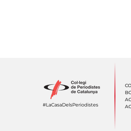
N
CO
BO
A
#LaCasaDelsPeriodistes
AC