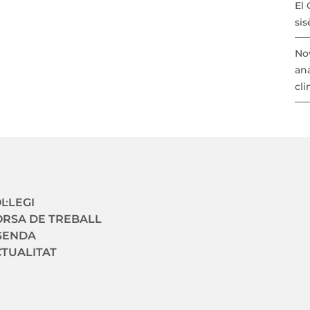
El 
sis
Nov
ana
cli
avegació secundaria
L·LEGI
RSA DE TREBALL
GENDA
TUALITAT