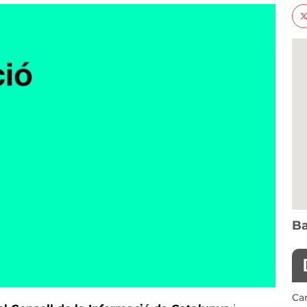
Ba
Car