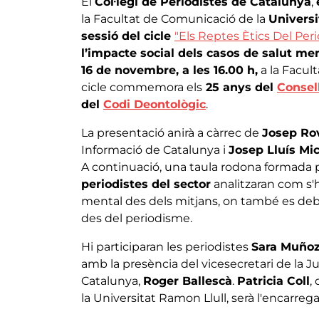
El
Col·legi de Periodistes de Catalunya
,
la Facultat de Comunicació de la
Univers
sessió del cicle
"Els Reptes Ètics Del Per
l’impacte social dels casos de salut me
16 de novembre, a les 16.00 h,
a la Facul
cicle commemora els
25 anys del
Consel
del
Codi Deontològic
.
La presentació anirà a càrrec de
Josep Ro
Informació de Catalunya i
Josep Lluís Mi
A continuació, una taula rodona formada 
periodistes del sector
analitzaran com s'h
mental des dels mitjans, on també es deba
des del periodisme.
Hi participaran les periodistes
Sara Muño
amb la presència del vicesecretari de la J
Catalunya,
Roger Ballescà
.
Patricia Coll
,
la Universitat Ramon Llull, serà l'encarreg