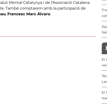
lut Mental Catalunya i de l’Associació Catalana
l'acte. També comptarem amb la participació de
Tro
uau
,
Francesc Marc Álvaro
.
col
Aqu
Sal
El
re
Ter
La
El
me