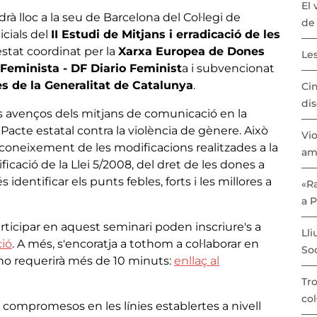
El 
ndrà lloc a la seu de Barcelona del Col·legi de
de 
icials del
II Estudi de Mitjans i erradicació de les
estat coordinat per la
Xarxa Europea de Dones
Les
Feminista - DF Diario Feminist
a i subvencionat
s de la Generalitat de Catalunya
.
Cin
dis
ls avenços dels mitjans de comunicació en la
Pacte estatal contra la violència de gènere. Això
Vio
l coneixement de les modificacions realitzades a la
am
icació de la Llei 5/2008, del dret de les dones a
s identificar els punts febles, forts i les millores a
«Ra
a 
rticipar en aquest seminari poden inscriure's a
Lli
ció
. A més, s'encoratja a tothom a col·laborar en
Soc
 no requerirà més de 10 minuts:
enllaç al
Tro
col
compromesos en les línies establertes a nivell