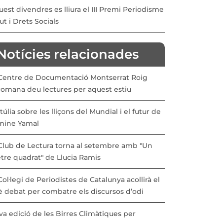
est divendres es lliura el III Premi Periodisme
ut i Drets Socials
Notícies relacionades
 Centre de Documentació Montserrat Roig
comana deu lectures per aquest estiu
túlia sobre les lliçons del Mundial i el futur de
mine Yamal
 Club de Lectura torna al setembre amb "Un
tre quadrat" de Llucia Ramis
Col·legi de Periodistes de Catalunya acollirà el
è debat per combatre els discursos d’odi
a edició de les Birres Climàtiques per