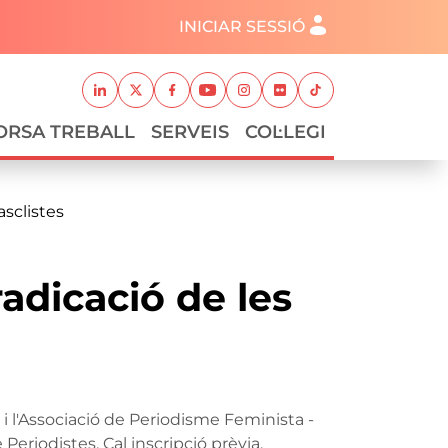
Menú del compte d'usuari
INICIAR SESSIÓ
Xarxes socials
Linkedin
Twitter
Facebook
Youtube
Instagram
Flickr
TikTok
ORSA TREBALL
SERVEIS
COL·LEGI
asclistes
radicació de les
 i l'Associació de Periodisme Feminista -
 Periodistes. Cal inscripció prèvia.