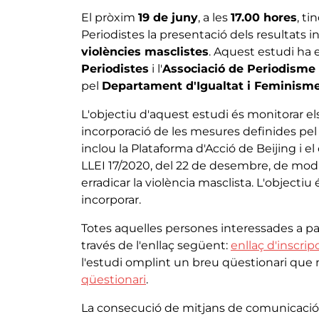
El pròxim
19 de juny
, a les
17.00 hores
, ti
Periodistes la presentació dels resultats in
violències masclistes
. Aquest estudi ha 
Periodistes
i l'
Associació de Periodisme 
pel
Departament d'Igualtat i Feminisme
L'objectiu d'aquest estudi és monitorar e
incorporació de les mesures definides pel 
inclou la Plataforma d'Acció de Beijing i e
LLEI 17/2020, del 22 de desembre, de modif
erradicar la violència masclista. L'objectiu é
incorporar.
Totes aquelles persones interessades a pa
través de l'enllaç següent:
enllaç d'inscrip
l'estudi omplint un breu qüestionari que
qüestionari
.
La consecució de mitjans de comunicació 