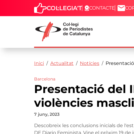
COL·LEGIA'T
CONTACTE
CO
Capçalera
Fil d'ariadna
Vés al contingut
Inici
Actualitat
Notícies
Presentació 
Barcelona
Presentació del I
violències mascl
7 juny, 2023
Descobreix les conclusions inicials de l'e
DF Diario Feminista. Vine el pròxim 19 de ju