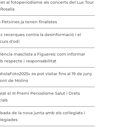
vet al fotoperiodisme als concerts del Lux Tour
Rosalía
 Petxines ja tenen finalistes
c recerques contra la desinformació i el
curs d'odi
lència masclista a Figueres: com informar
b respecte i responsabilitat
holaFoto2025» es pot visitar fins al 19 de juny
Pont de Molins
urat el III Premi Periodisme Salut i Drets
ials
bada de la nova junta amb els col·legiats i
·legiades