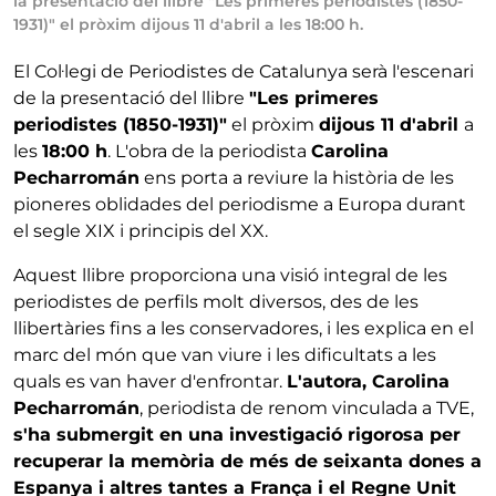
la presentació del llibre "Les primeres periodistes (1850-
1931)" el pròxim dijous 11 d'abril a les 18:00 h.
El Col·legi de Periodistes de Catalunya serà l'escenari
de la presentació del llibre
"Les primeres
periodistes (1850-1931)"
el pròxim
dijous 11 d'abril
a
les
18:00 h
. L'obra de la periodista
Carolina
Pecharromán
ens porta a reviure la història de les
pioneres oblidades del periodisme a Europa durant
el segle XIX i principis del XX.
Aquest llibre proporciona una visió integral de les
periodistes de perfils molt diversos, des de les
llibertàries fins a les conservadores, i les explica en el
marc del món que van viure i les dificultats a les
quals es van haver d'enfrontar.
L'autora, Carolina
Pecharromán
, periodista de renom vinculada a TVE,
s'ha submergit en una investigació rigorosa per
recuperar la memòria de més de seixanta dones a
Espanya i altres tantes a França i el Regne Unit