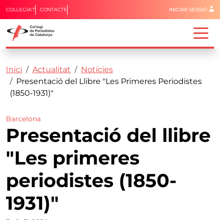
Menú del 
COL·LEGIA'T
CONTACTE
INICIAR SESSIÓ
Capçalera
Fil d'ariadna
Vés al contingut
Inici
Actualitat
Notícies
Presentació del Llibre "Les Primeres Periodistes
(1850-1931)"
Barcelona
Presentació del llibre
"Les primeres
periodistes (1850-
1931)"