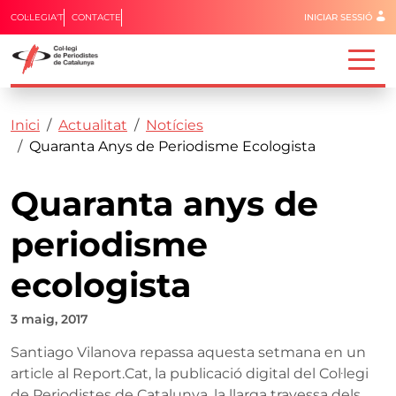
Menú del 
COL·LEGIA'T
CONTACTE
INICIAR SESSIÓ
Capçalera
Fil d'ariadna
Vés al contingut
Inici
Actualitat
Notícies
Quaranta Anys de Periodisme Ecologista
Quaranta anys de
periodisme
ecologista
3 maig, 2017
Santiago Vilanova repassa aquesta setmana en un
article al Report.Cat, la publicació digital del Col·legi
de Periodistes de Catalunya, la llarga travessa dels