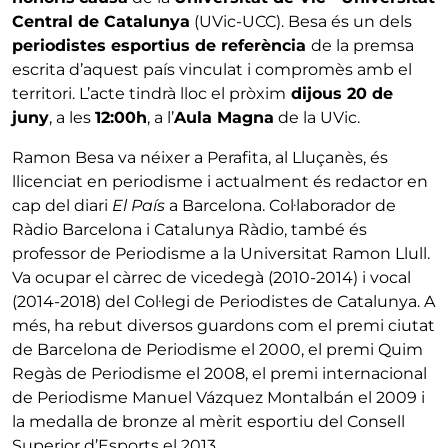
Central de Catalunya
(UVic-UCC). Besa és un dels
periodistes esportius de referència
de la premsa
escrita d’aquest país vinculat i compromès amb el
territori. L’acte tindrà lloc el pròxim
dijous 20 de
juny
, a les
12:00h
, a l’
Aula Magna
de la UVic.
Ramon Besa va néixer a Perafita, al Lluçanès, és
llicenciat en periodisme i actualment és redactor en
cap del diari
El País
a Barcelona. Col·laborador de
Ràdio Barcelona i Catalunya Ràdio, també és
professor de Periodisme a la Universitat Ramon Llull.
Va ocupar el càrrec de vicedegà (2010-2014) i vocal
(2014-2018) del Col·legi de Periodistes de Catalunya. A
més, ha rebut diversos guardons com el premi ciutat
de Barcelona de Periodisme el 2000, el premi Quim
Regàs de Periodisme el 2008, el premi internacional
de Periodisme Manuel Vázquez Montalbán el 2009 i
la medalla de bronze al mèrit esportiu del Consell
Superior d’Esports el 2013.