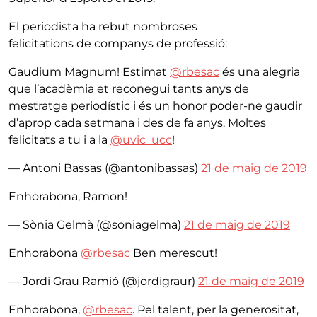
El periodista ha rebut nombroses
felicitations de companys de professió:
Gaudium Magnum! Estimat
@rbesac
és una alegria
que l’acadèmia et reconegui tants anys de
mestratge periodístic i és un honor poder-ne gaudir
d’aprop cada setmana i des de fa anys. Moltes
felicitats a tu i a la
@uvic_ucc
!
— Antoni Bassas (@antonibassas)
21 de maig de 2019
Enhorabona, Ramon!
— Sònia Gelmà (@soniagelma)
21 de maig de 2019
Enhorabona
@rbesac
Ben merescut!
— Jordi Grau Ramió (@jordigraur)
21 de maig de 2019
Enhorabona,
@rbesac
. Pel talent, per la generositat,