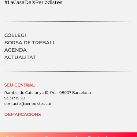
#LaCasaDelsPeriodistes
Navegació secundaria
COL·LEGI
BORSA DE TREBALL
AGENDA
ACTUALITAT
SEU CENTRAL
Rambla de Catalunya 10, Pral. 08007 Barcelona
93 317 19 20
contacte@periodistes.cat
DEMARCACIONS
Peu