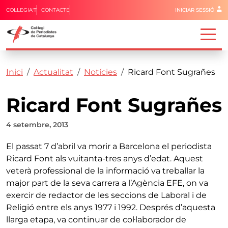
Menú del 
COL·LEGIA'T
CONTACTE
INICIAR SESSIÓ
Capçalera
Fil d'ariadna
Vés al contingut
Inici
Actualitat
Notícies
Ricard Font Sugrañes
Ricard Font Sugrañes
4 setembre, 2013
El passat 7 d’abril va morir a Barcelona el periodista
Ricard Font als vuitanta-tres anys d’edat. Aquest
veterà professional de la informació va treballar la
major part de la seva carrera a l’Agència EFE, on va
exercir de redactor de les seccions de Laboral i de
Religió entre els anys 1977 i 1992. Després d’aquesta
llarga etapa, va continuar de col·laborador de