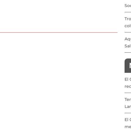
Soc
Tro
col
Aqu
Sal
El
re
Ter
La
El
me