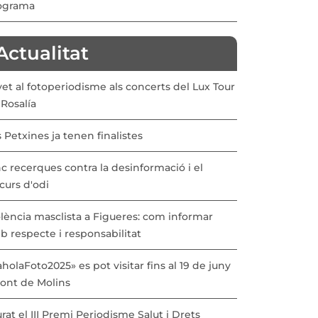
ograma
Actualitat
vet al fotoperiodisme als concerts del Lux Tour
Rosalía
 Petxines ja tenen finalistes
c recerques contra la desinformació i el
curs d'odi
lència masclista a Figueres: com informar
b respecte i responsabilitat
holaFoto2025» es pot visitar fins al 19 de juny
Pont de Molins
urat el III Premi Periodisme Salut i Drets