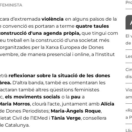
Pr
FEMINISTA
cara d’extremada
violència
en alguns països de la
e convenció es portaran a terme
quatre taules
construcció d'una agenda pròpia,
que tingui com
El 
el seu treball en la construcció d'una societat més
de 
es organitzades per la Xarxa Europea de Dones
ovembre, de manera presencial i online, a l'Institut
Les
Cin
etrà
reflexionar sobre la situació de les dones
dis
àrea.
D'altra banda, també es comentaran les
tractaran també altres qüestions feministes
Vio
c,
els moviments socials
o la
pau
a
am
Maria Morros
, clourà l'acte, juntament amb
Alícia
«Ra
 de Dones Periodistes;
Maria-Àngels Roque
,
a 
ietat Civil de l’IEMed i
Tània Verge
, consellera
 de Catalunya.
Lli