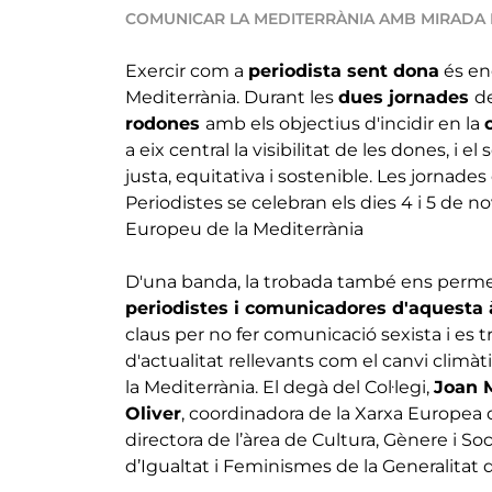
COMUNICAR LA MEDITERRÀNIA AMB MIRADA 
Exercir com a
periodista sent dona
és en
Mediterrània. Durant les
dues jornades
d
rodones
amb els objectius d'incidir en la
a eix central la visibilitat de les dones, i 
justa, equitativa i sostenible. Les jornad
Periodistes se celebran els dies 4 i 5 de n
Europeu de la Mediterrània
D'una banda, la trobada també ens perm
periodistes i comunicadores d'aquesta 
claus per no fer comunicació sexista i es 
d'actualitat rellevants com el canvi climàti
la Mediterrània. El degà del Col·legi,
Joan 
Oliver
, coordinadora de la Xarxa Europea
directora de l’àrea de Cultura, Gènere i Soc
d’Igualtat i Feminismes de la Generalitat