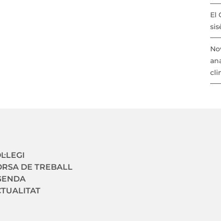
El 
sis
Nov
ana
cli
avegació secundaria
L·LEGI
RSA DE TREBALL
GENDA
TUALITAT