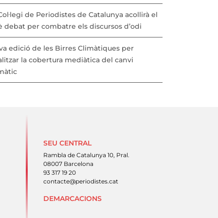
Col·legi de Periodistes de Catalunya acollirà el
è debat per combatre els discursos d’odi
a edició de les Birres Climàtiques per
litzar la cobertura mediàtica del canvi
màtic
SEU CENTRAL
Rambla de Catalunya 10, Pral.
08007 Barcelona
93 317 19 20
contacte@periodistes.cat
DEMARCACIONS