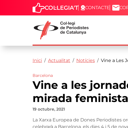
COL·LEGIA'T
CONTACTE
CO
Capçalera
Fil d'ariadna
Vés al contingut
Inici
Actualitat
Notícies
Vine a Les 
Barcelona
Vine a les jorna
mirada feminista
19 octubre, 2021
La Xarxa Europea de Dones Periodistes or
celebrarà a Barcelona, els dies 4 i 5 de no