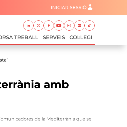
Menú del compte d'usuari
INICIAR SESSIÓ
Xarxes socials
Linkedin
Twitter
Facebook
Youtube
Instagram
Flickr
TikTok
ORSA TREBALL
SERVEIS
COL·LEGI
sta”
terrània amb
 Comunicadores de la Mediterrània que se