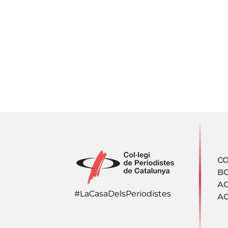
N
CO
BO
A
#LaCasaDelsPeriodistes
AC