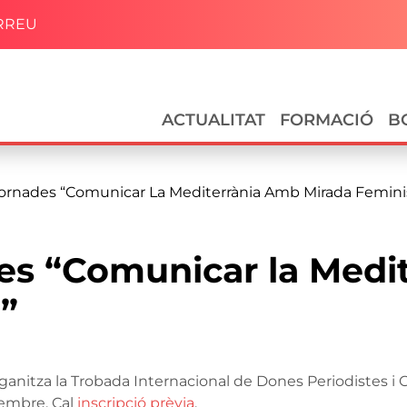
RREU
Navegació principal
ACTUALITAT
FORMACIÓ
B
Jornades “Comunicar La Mediterrània Amb Mirada Femini
des “Comunicar la Medi
”
ganitza la Trobada Internacional de Dones Periodistes i
vembre. Cal
inscripció prèvia
.