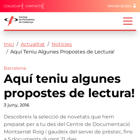
Menú del 
COL·LEGIA'T
CONTACTE
INICIAR SESSIÓ
Capçalera
Fil d'ariadna
Vés al contingut
Inici
Actualitat
Notícies
Aquí Teniu Algunes Propostes de Lectura!
Barcelona
Aquí teniu algunes
propostes de lectura!
3 juny, 2016
Descobreix la selecció de novetats que hem
preparat per a tu des del Centre de Documentació
Montserrat Roig i gaudeix del servei de préstec, fins
a 5 documents durant 21 dies