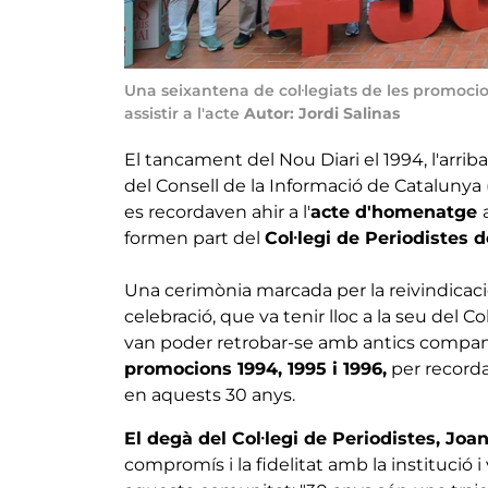
Una seixantena de col·legiats de les promocio
assistir a l'acte
Autor: Jordi Salinas
El tancament del Nou Diari el 1994, l'arriba
del Consell de la Informació de Catalunya
es recordaven ahir a l'
acte d'homenatge
formen part del
Col·legi de Periodistes 
Una cerimònia marcada per la reivindicaci
celebració, que va tenir lloc a la seu del Co
van poder retrobar-se amb antics company
promocions 1994, 1995 i 1996,
per recorda
en aquests 30 anys.
El degà del Col·legi de Periodistes, Joa
compromís i la fidelitat amb la institució 