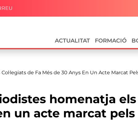
RREU
Navegació principal
ACTUALITAT
FORMACIÓ
B
s Col·legiats de Fa Més de 30 Anys En Un Acte Marcat Pel
riodistes homenatja els 
n un acte marcat pels 