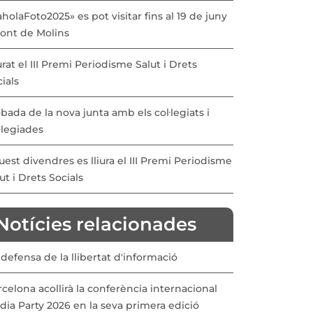
holaFoto2025» es pot visitar fins al 19 de juny
Pont de Molins
urat el III Premi Periodisme Salut i Drets
ials
bada de la nova junta amb els col·legiats i
·legiades
est divendres es lliura el III Premi Periodisme
ut i Drets Socials
Notícies relacionades
defensa de la llibertat d'informació
celona acollirà la conferència internacional
ia Party 2026 en la seva primera edició