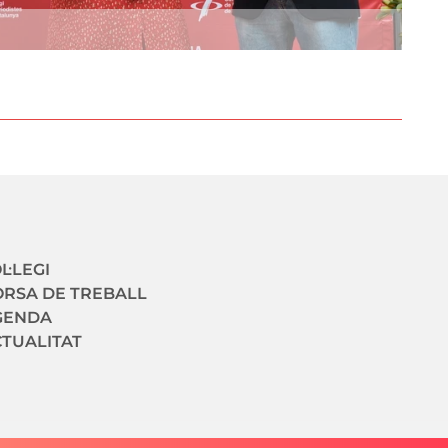
Autor
avegació secundaria
L·LEGI
RSA DE TREBALL
GENDA
TUALITAT