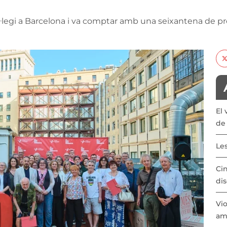
ol·legi a Barcelona i va comptar amb una seixantena de pro
El 
de 
Les
Cin
dis
Vio
am