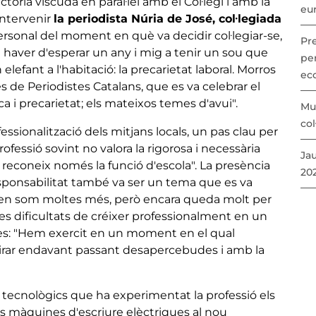
òria viscuda en paral·lel amb el Col·legi i amb la
eu
intervenir
la periodista Núria de José, col·legiada
personal del moment en què va decidir col·legiar-se,
Pr
vaig haver d'esperar un any i mig a tenir un sou que
per
elefant a l'habitació: la precarietat laboral. Morros
ec
és de Periodistes Catalans, que es va celebrar el
ca i precarietat; els mateixos temes d'avui".
Mu
col
ssionalització dels mitjans locals, un pas clau per
rofessió sovint no valora la rigorosa i necessària
Ja
'n reconeix només la funció d'escola". La presència
20
responsabilitat també va ser un tema que es va
en som moltes més, però encara queda molt per
 les dificultats de créixer professionalment en un
s: "Hem exercit en un moment en el qual
rar endavant passant desapercebudes i amb la
 tecnològics que ha experimentat la professió els
les màquines d'escriure elèctriques al nou