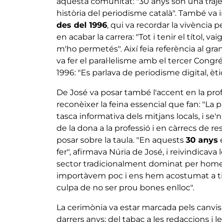
aquesta comunitat: "30 anys són una traject
història del periodisme català". També va 
des del 1996
, qui va recordar la vivència 
en acabar la carrera: "Tot i tenir el títol, 
m'ho permetés". Així feia referència al gran 
va fer el paral·lelisme amb el tercer Congr
1996: "Es parlava de periodisme digital, èti
De José va posar també l'accent en la profe
reconèixer la feina essencial que fan: "La p
tasca informativa dels mitjans locals, i se
de la dona a la professió i en càrrecs de 
posar sobre la taula. "En aquests
30 anys
fer", afirmava Núria de José, i reivindicava
sector tradicionalment dominat per home
importàvem poc i ens hem acostumat a ti
culpa de no ser prou bones enlloc".
La cerimònia va estar marcada pels canvis
darrers anys: del tabac a les redaccions i 