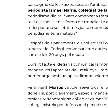
paradigma de les xarxes socials i l'arribada 
periodista Ismael Nafría, col·legiat de l
periodisme digital: "Vam començar a treba
tot i els canvis en la forma de treballar i d
l'ofici per una societat més justa i democr
periodisme és la mateixa".
Després dels parlaments, els col·legiats i c
terrassa del Col·legi, conversar amb antics
cartell dels 30 anys pel record.
Durant l'acte el degà va comunicar la mo
reconeguts i apreciats de Catalunya i impul
homenatge amb un aplaudiment solemn
Finalment,
Morros
va voler reivindicar el
donen suport diàriament, especialment en
professió: "Mantenir-se col·legiat durant 30
col·legi existeix per defensar el periodisme 