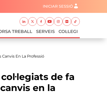
Menú del compte d'usuari
INICIAR SESSIÓ
Xarxes socials
Linkedin
Twitter
Facebook
Youtube
Instagram
Flickr
TikTok
ORSA TREBALL
SERVEIS
COL·LEGI
s Canvis En La Professió
col·legiats de fa
canvis en la