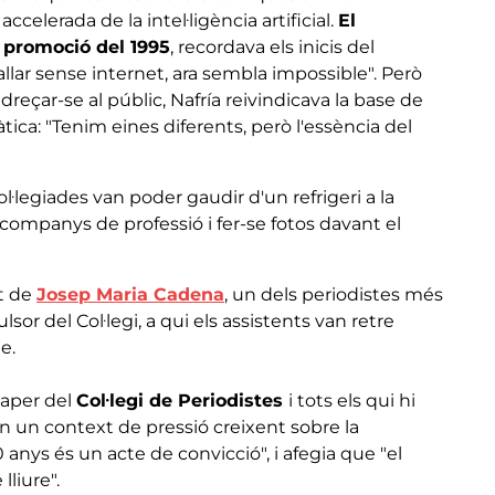
accelerada de la intel·ligència artificial.
El
a promoció del 1995
, recordava els inicis del
llar sense internet, ara sembla impossible". Però
'adreçar-se al públic, Nafría reivindicava la base de
àtica: "Tenim eines diferents, però l'essència del
ol·legiades van poder gaudir d'un refrigeri a la
 companys de professió i fer-se fotos davant el
rt de
Josep Maria Cadena
, un dels periodistes més
sor del Col·legi, a qui els assistents van retre
e.
 paper del
Col·legi de Periodistes
i tots els qui hi
 un context de pressió creixent sobre la
 anys és un acte de convicció", i afegia que "el
lliure".