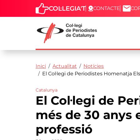
COL·LEGIA'T
CONTACTE
CO
Capçalera
Fil d'ariadna
Vés al contingut
Inici
Actualitat
Notícies
El Col·legi de Periodistes Homenatja El
Catalunya
El Col·legi de Pe
més de 30 anys e
professió