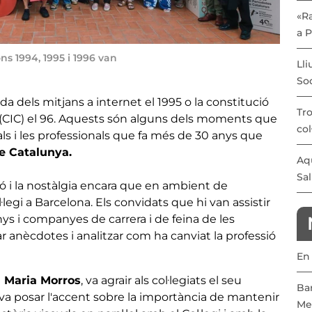
«Ra
a 
ns 1994, 1995 i 1996 van
Lli
Soc
da dels mitjans a internet el 1995 o la constitució
Tro
 (CIC) el 96. Aquests són alguns dels moments que
col
als i les professionals que fa més de 30 anys que
de Catalunya.
Aqu
Sal
ó i la nostàlgia encara que en ambient de
l·legi a Barcelona. Els convidats que hi van assistir
s i companyes de carrera i de feina de les
r anècdotes i analitzar com ha canviat la professió
En 
n Maria Morros
, va agrair als col·legiats el seu
Bar
i va posar l'accent sobre la importància de mantenir
Med