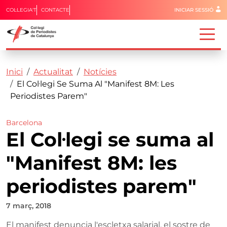
Menú del 
COL·LEGIA'T
CONTACTE
INICIAR SESSIÓ
Capçalera
Fil d'ariadna
Vés al contingut
Inici
Actualitat
Notícies
El Col·legi Se Suma Al "Manifest 8M: Les
Periodistes Parem"
Barcelona
El Col·legi se suma al
"Manifest 8M: les
periodistes parem"
7 març, 2018
El manifest denuncia l'escletxa salarial, el sostre de