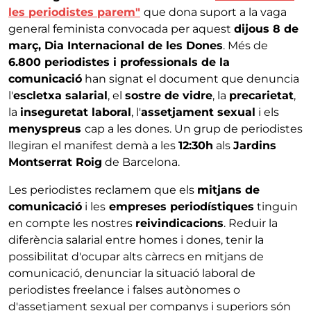
les periodistes parem"
que dona suport a la vaga
general feminista convocada per aquest
dijous 8 de
març, Dia Internacional de les Dones
. Més de
6.800 periodistes i professionals de la
comunicació
han signat el document que denuncia
l'
escletxa salarial
, el
sostre de vidre
, la
precarietat
,
la
inseguretat laboral
, l'
assetjament sexual
i els
menyspreus
cap a les dones. Un grup de periodistes
llegiran el manifest demà a les
12:30h
als
Jardins
Montserrat Roig
de Barcelona.
Les periodistes reclamem que els
mitjans de
comunicació
i les
empreses periodístiques
tinguin
en compte les nostres
reivindicacions
. Reduir la
diferència salarial entre homes i dones, tenir la
possibilitat d'ocupar alts càrrecs en mitjans de
comunicació, denunciar la situació laboral de
periodistes freelance i falses autònomes o
d'assetjament sexual per companys i superiors són