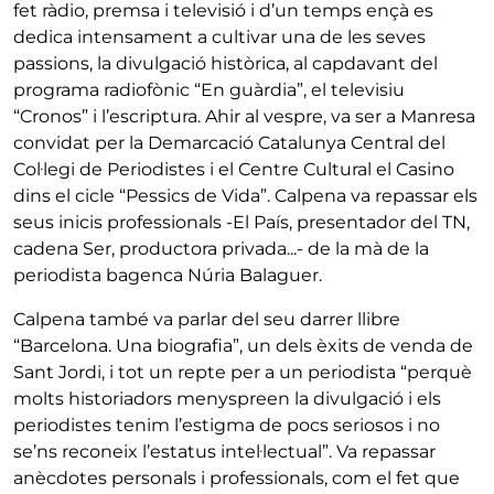
fet ràdio, premsa i televisió i d’un temps ençà es
dedica intensament a cultivar una de les seves
passions, la divulgació històrica, al capdavant del
programa radiofònic “En guàrdia”, el televisiu
“Cronos” i l’escriptura. Ahir al vespre, va ser a Manresa
convidat per la Demarcació Catalunya Central del
Col·legi de Periodistes i el Centre Cultural el Casino
dins el cicle “Pessics de Vida”. Calpena va repassar els
seus inicis professionals -El País, presentador del TN,
cadena Ser, productora privada...- de la mà de la
periodista bagenca Núria Balaguer.
Calpena també va parlar del seu darrer llibre
“Barcelona. Una biografia”, un dels èxits de venda de
Sant Jordi, i tot un repte per a un periodista “perquè
molts historiadors menyspreen la divulgació i els
periodistes tenim l’estigma de pocs seriosos i no
se’ns reconeix l’estatus intel·lectual”. Va repassar
anècdotes personals i professionals, com el fet que