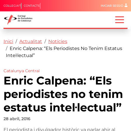
Menú del 
COL·LEGIA'T
CONTACTE
INICIAR SESSIÓ
Capçalera
Fil d'ariadna
Vés al contingut
Inici
Actualitat
Notícies
Enric Calpena: “Els Periodistes No Tenim Estatus
Intel·lectual”
Catalunya Central
Enric Calpena: “Els
periodistes no tenim
estatus intel·lectual”
28 abril, 2016
El periodista i divulgador històric va parlar ahir al