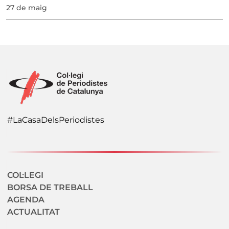
27 de maig
#LaCasaDelsPeriodistes
Navegació secundaria
COL·LEGI
BORSA DE TREBALL
AGENDA
ACTUALITAT