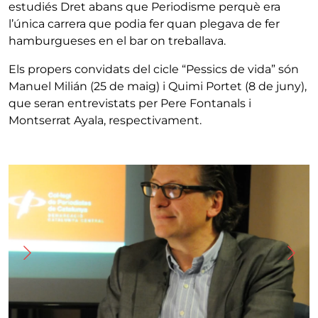
estudiés Dret abans que Periodisme perquè era
l’única carrera que podia fer quan plegava de fer
hamburgueses en el bar on treballava.
Els propers convidats del cicle “Pessics de vida” són
Manuel Milián (25 de maig) i Quimi Portet (8 de juny),
que seran entrevistats per Pere Fontanals i
Montserrat Ayala, respectivament.
Imatge
I