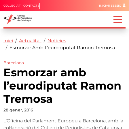
Menú del 
COL·LEGIA'T
CONTACTE
INICIAR SESSIÓ
Capçalera
Fil d'ariadna
Vés al contingut
Inici
Actualitat
Notícies
Esmorzar Amb L’eurodiputat Ramon Tremosa
Barcelona
Esmorzar amb
l’eurodiputat Ramon
Tremosa
28 gener, 2016
L’Oficina del Parlament Europeu a Barcelona, amb la
col·laboració del Col·legi de Periodistes de Catalunya,