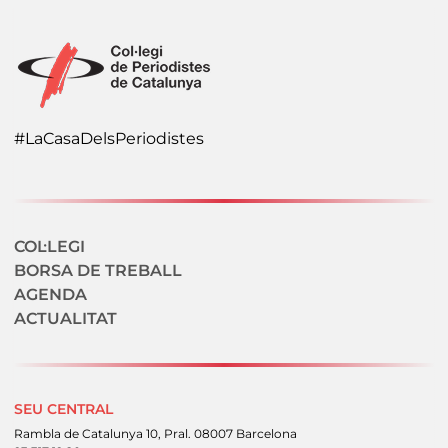
#LaCasaDelsPeriodistes
Navegació secundaria
COL·LEGI
BORSA DE TREBALL
AGENDA
ACTUALITAT
SEU CENTRAL
Rambla de Catalunya 10, Pral. 08007 Barcelona